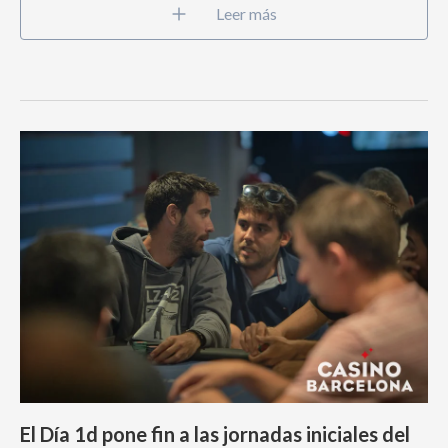
Leer más
El Día 1d pone fin a las jornadas iniciales del