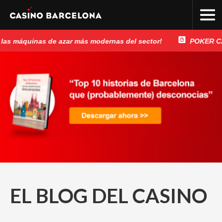
inas de azar más modernas del sector!
POKER CASH 8-MAX
EL BLOG DEL CASINO