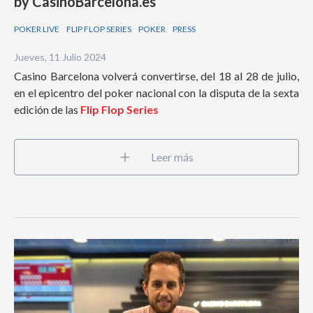
by CasinoBarcelona.es
POKER LIVE
FLIP FLOP SERIES
POKER
PRESS
Jueves, 11 Julio 2024
Casino Barcelona volverá convertirse, del 18 al 28 de julio,
en el epicentro del poker nacional con la disputa de la sexta
edición de las
Flip Flop Series
Leer más