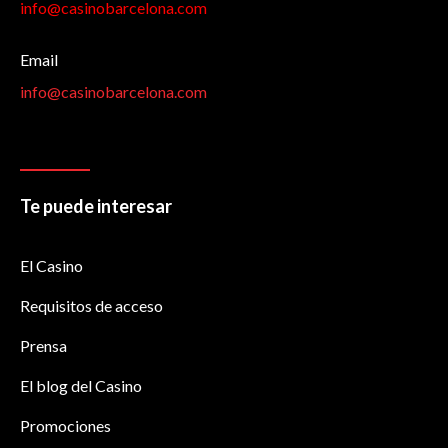
info@casinobarcelona.com
Email
info@casinobarcelona.com
Te puede interesar
El Casino
Requisitos de acceso
Prensa
El blog del Casino
Promociones