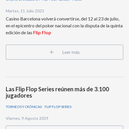
Martes, 11 Julio 2023
Casino Barcelona volverá convertirse, del 12 al 23 de julio,
en el epicentro del poker nacional con la disputa de la quinta
edición de las
Flip Flop
Leer más
Las Flip Flop Series reúnen más de 3.100
jugadores
TORNEOS Y CRÓNICAS
FLIP FLOP SERIES
Viernes, 9 Agosto 2019