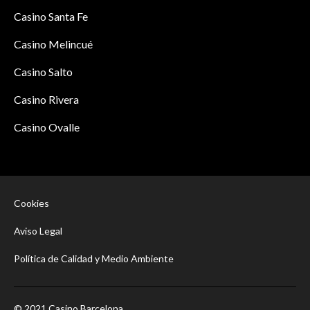
Casino Santa Fe
Casino Melincué
Casino Salto
Casino Rivera
Casino Ovalle
Cookies
Aviso Legal
Política de Calidad y Medio Ambiente
© 2021 Casino Barcelona