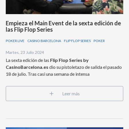
Empieza el Main Event de la sexta edición de
las Flip Flop Series
POKER LIVE
CASINO BARCELONA
FLIP FLOP SERIES
POKER
Martes, 23 Julio 2024
La sexta edición de las
Flip Flop Series by
CasinoBarcelona.es
dio su pistoletazo de salida el pasado
18 de julio. Tras casi una semana de intensa
Leer más