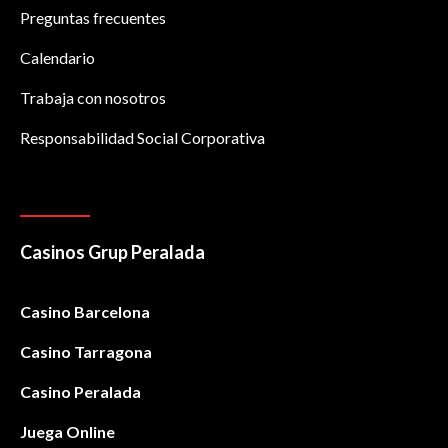
Preguntas frecuentes
Calendario
Trabaja con nosotros
Responsabilidad Social Corporativa
Casinos Grup Peralada
Casino Barcelona
Casino Tarragona
Casino Peralada
Juega Online