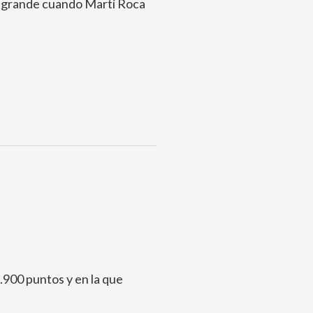
ga grande cuando Martí Roca
.900 puntos y en la que