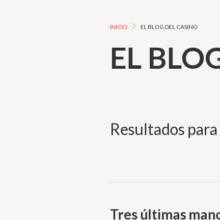
INICIO
EL BLOG DEL CASINO
EL BLO
Resultados para 
Tres últimas man