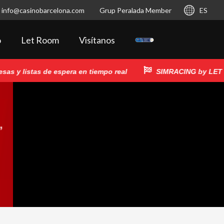
info@casinobarcelona.com
Grup Peralada Member
ES
o
Let Room
Visítanos
listas de espera en tiempo real
SIMRACING by LET ROOM: 