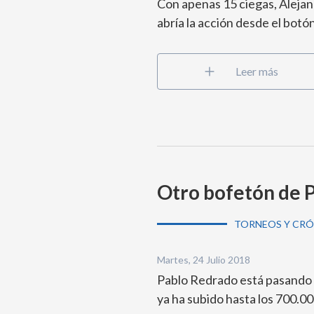
Con apenas 15 ciegas, Alejan
abría la acción desde el botó
Leer más
Otro bofetón de 
TORNEOS Y CRÓ
Martes, 24 Julio 2018
Pablo Redrado está pasando e
ya ha subido hasta los 700.0