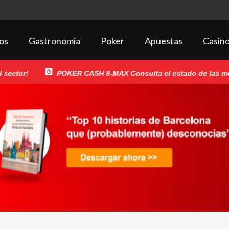
os
Gastronomía
Poker
Apuestas
Casin
or!
POKER CASH 8-MAX Consulta el estado de las mesas y 