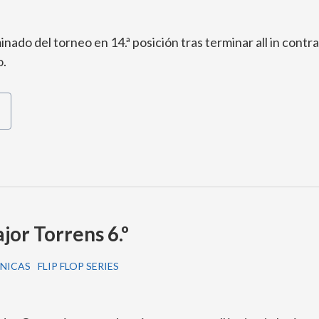
ado del torneo en 14.ª posición tras terminar all in contra 
o.
or Torrens 6.º
NICAS
FLIP FLOP SERIES