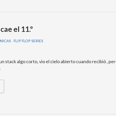
cae el 11.º
NICAS
FLIP FLOP SERIES
n stack algo corto, vio el cielo abierto cuando recibió , pe
s