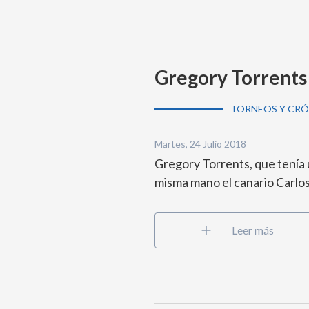
Gregory Torrents 
TORNEOS Y CRÓ
Martes, 24 Julio 2018
Gregory Torrents, que tenía u
misma mano el canario Carlo
Leer más