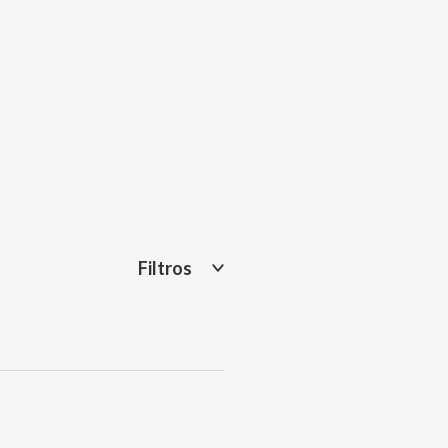
Filtros