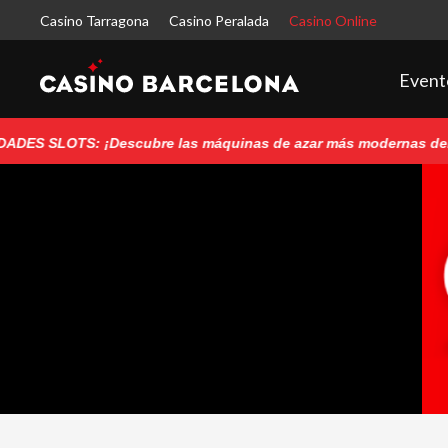
Casino Tarragona
Casino Peralada
Casino Online
Event
SLOTS: ¡Descubre las máquinas de azar más modernas del sect