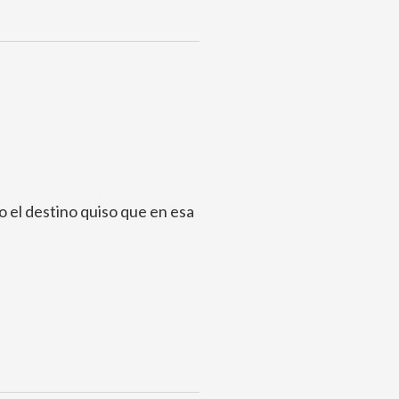
ro el destino quiso que en esa