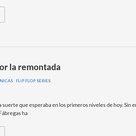
por la remontada
NICAS
FLIP FLOP SERIES
a suerte que esperaba en los primeros niveles de hoy. Sin 
 Fábregas ha