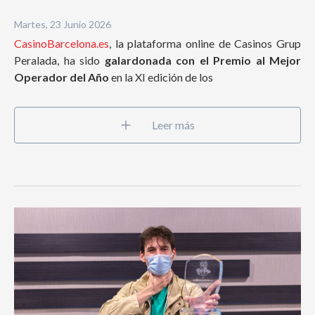
Martes, 23 Junio 2026
CasinoBarcelona.es
, la plataforma online de Casinos Grup
Peralada, ha sido
galardonada con el Premio al Mejor
Operador del Año
en la XI edición de los
Leer más