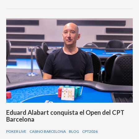
Eduard Alabart conquista el Open del CPT
Barcelona
POKER LIVE
CASINO BARCELONA
BLOG
CPT2026