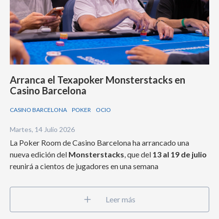
Arranca el Texapoker Monsterstacks en
Casino Barcelona
CASINO BARCELONA
POKER
OCIO
Martes, 14 Julio 2026
La Poker Room de Casino Barcelona ha arrancado una
nueva edición del
Monsterstacks
, que del
13 al 19 de julio
reunirá a cientos de jugadores en una semana
Leer más