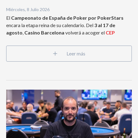
Miércoles, 8 Julio 2026
El
Campeonato de España de Poker por PokerStars
encara la etapa reina de su calendario. Del
3 al 17 de
agosto
,
Casino Barcelona
volverá a acoger el
CEP
Leer más