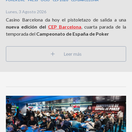
Lunes, 3 Agosto 2026
Casino Barcelona da hoy el pistoletazo de salida a una
nueva edición del
CEP Barcelona
, cuarta parada de la
temporada del
Campeonato de España de Poker
Leer más