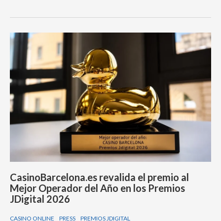
CasinoBarcelona.es revalida el premio al
Mejor Operador del Año en los Premios
JDigital 2026
CASINO ONLINE
PRESS
PREMIOS JDIGITAL