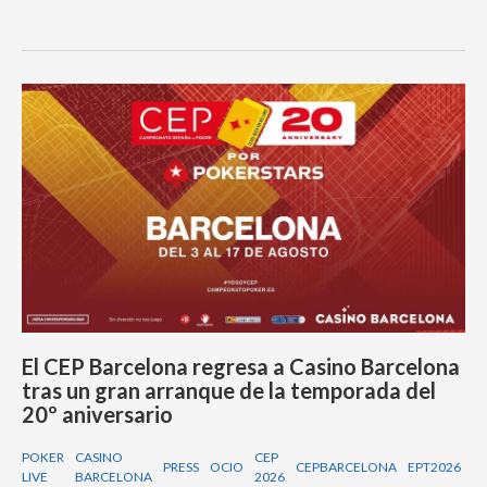
El CEP Barcelona regresa a Casino Barcelona
tras un gran arranque de la temporada del
20º aniversario
POKER
CASINO
CEP
PRESS
OCIO
CEPBARCELONA
EPT2026
LIVE
BARCELONA
2026