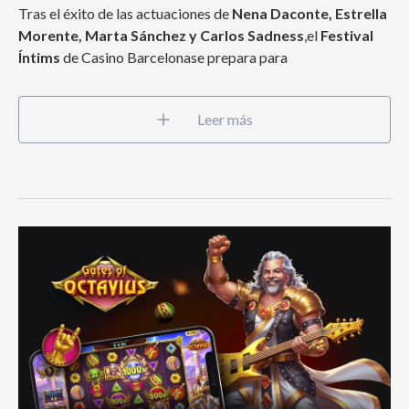
Tras el éxito de las actuaciones de
Nena Daconte, Estrella
Morente, Marta Sánchez y Carlos Sadness
,el
Festival
Íntims
de Casino Barcelonase prepara para
Leer más