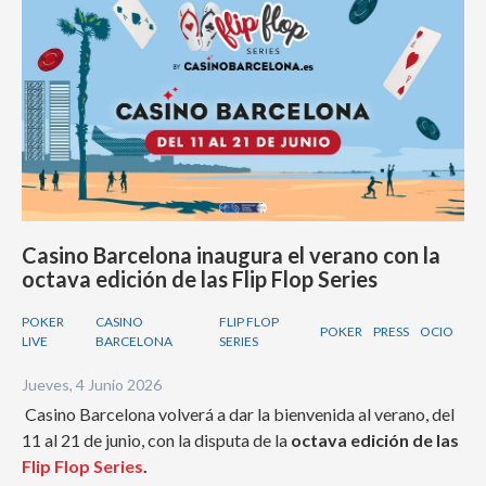
Casino Barcelona inaugura el verano con la
octava edición de las Flip Flop Series
POKER
CASINO
FLIP FLOP
POKER
PRESS
OCIO
LIVE
BARCELONA
SERIES
Jueves, 4 Junio 2026
Casino Barcelona volverá a dar la bienvenida al verano, del
11 al 21 de junio, con la disputa de la
octava edición de las
Flip Flop Series
.