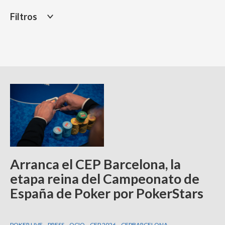
Filtros
Arranca el CEP Barcelona, la
etapa reina del Campeonato de
España de Poker por PokerStars
POKER LIVE
PRESS
OCIO
CEP 2026
CEPBARCELONA