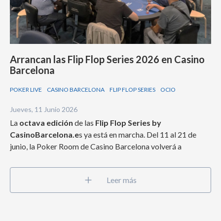
Arrancan las Flip Flop Series 2026 en Casino
Barcelona
POKER LIVE
CASINO BARCELONA
FLIP FLOP SERIES
OCIO
Jueves, 11 Junio 2026
La
octava edición
de las
Flip Flop Series by
CasinoBarcelona.e
s ya está en marcha. Del 11 al 21 de
junio, la Poker Room de Casino Barcelona volverá a
Leer más