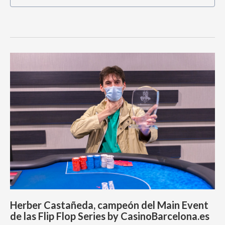
Herber Castañeda, campeón del Main Event
de las Flip Flop Series by CasinoBarcelona.es