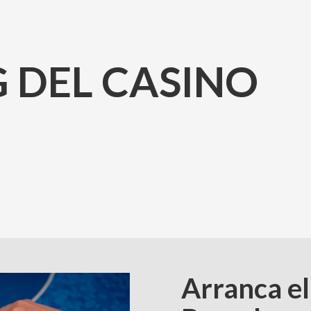
G DEL CASINO
Arranca e