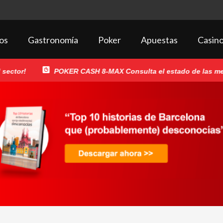
os
Gastronomía
Poker
Apuestas
Casin
!
POKER CASH 8-MAX Consulta el estado de las mesas y lis