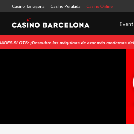
Casino Tarragona
Casino Peralada
Casino Online
Event
OTS: ¡Descubre las máquinas de azar más modernas del sector