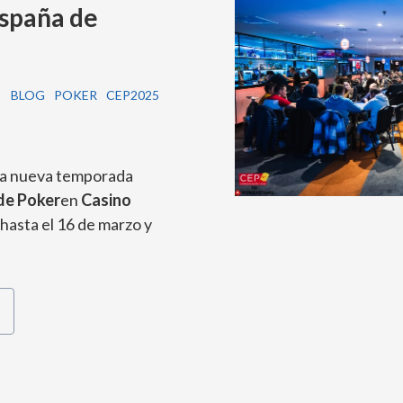
spaña de
BLOG
POKER
CEP2025
na nueva temporada
de Poker
en
Casino
á hasta el 16 de marzo y