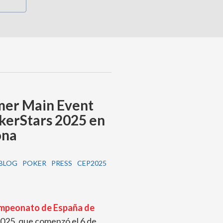
imer Main Event
kerStars 2025 en
ona
BLOG
POKER
PRESS
CEP2025
mpeonato de España de
025
, que comenzó el 6 de