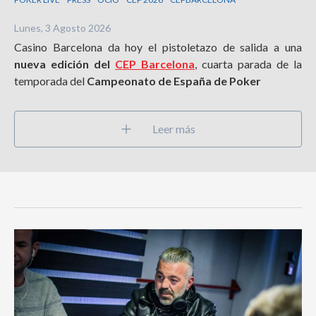
Lunes, 3 Agosto 2026
Casino Barcelona da hoy el pistoletazo de salida a una
nueva edición del
CEP Barcelona
, cuarta parada de la
temporada del
Campeonato de España de Poker
Leer más