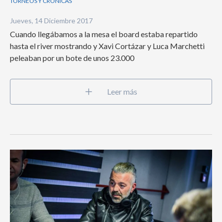
TORNEOS Y CRÓNICAS
Jueves, 14 Diciembre 2017
Cuando llegábamos a la mesa el board estaba repartido
hasta el river mostrando y Xavi Cortázar y Luca Marchetti
peleaban por un bote de unos 23.000
Leer más