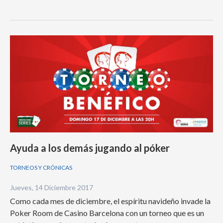
Ayuda a los demás jugando al póker
TORNEOS Y CRÓNICAS
Jueves, 14 Diciembre 2017
Como cada mes de diciembre, el espíritu navideño invade la
Poker Room de Casino Barcelona con un torneo que es un