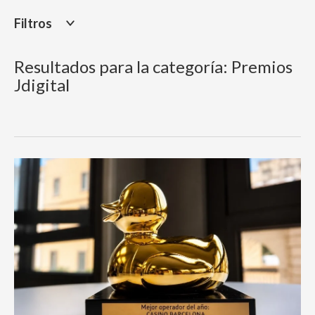
Filtros
Resultados para la categoría: Premios
Jdigital