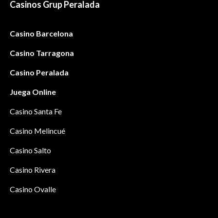
Casinos Grup Peralada
Casino Barcelona
Casino Tarragona
Casino Peralada
Juega Online
Casino Santa Fe
Casino Melincué
Casino Salto
Casino Rivera
Casino Ovalle