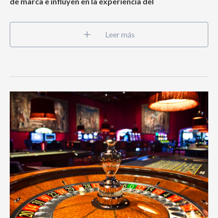
de marca e influyen en la experiencia del
Leer más