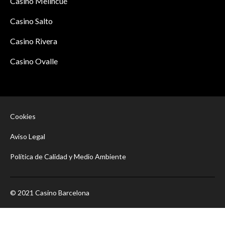
Casino Melincué
Casino Salto
Casino Rivera
Casino Ovalle
Cookies
Aviso Legal
Política de Calidad y Medio Ambiente
© 2021 Casino Barcelona