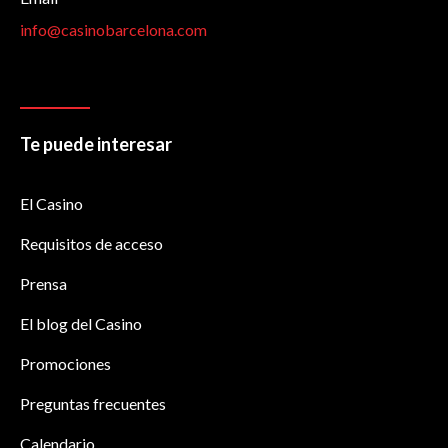
info@casinobarcelona.com
Te puede interesar
El Casino
Requisitos de acceso
Prensa
El blog del Casino
Promociones
Preguntas frecuentes
Calendario