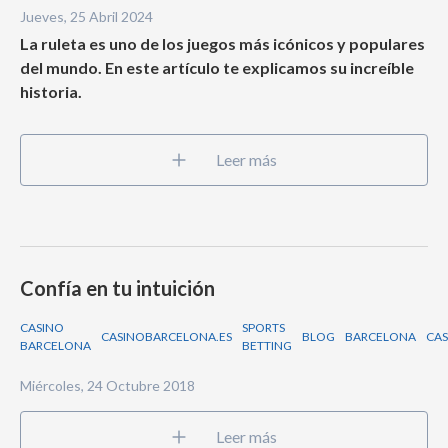
Jueves, 25 Abril 2024
La ruleta es uno de los juegos más icónicos y populares
del mundo. En este artículo te explicamos su increíble
historia.
Leer más
Confía en tu intuición
CASINO
SPORTS
CASINOBARCELONA.ES
BLOG
BARCELONA
CAS
BARCELONA
BETTING
Miércoles, 24 Octubre 2018
Leer más