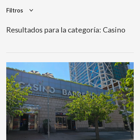
Filtros
Resultados para la categoría: Casino