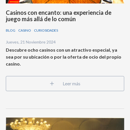
Casinos con encanto: una experiencia de
juego más allá de lo común
BLOG
CASINO
CURIOSIDADES
Jueves, 21 Noviembre 2024
Descubre ocho casinos con un atractivo especial, ya
sea por su ubicación o por la oferta de ocio del propio
casino.
Leer más