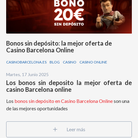
Bonos sin depósito: la mejor oferta de
Casino Barcelona Online
CASINOBARCELONA.ES
BLOG
CASINO
CASINO ONLINE
Martes, 17 Junio 2025
Los bonos sin deposito la mejor oferta de
casino Barcelona online
Los
bonos sin depósito en Casino Barcelona Online
son una
de las mejores oportunidades
Leer más