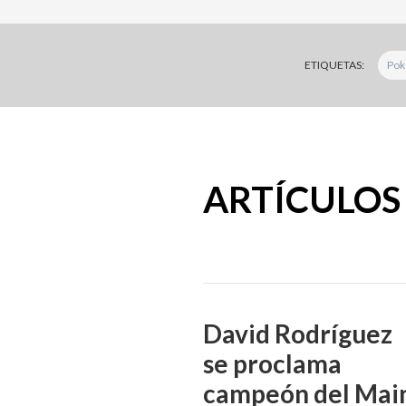
ETIQUETAS:
Pok
ARTÍCULOS
David Rodríguez
se proclama
campeón del Mai