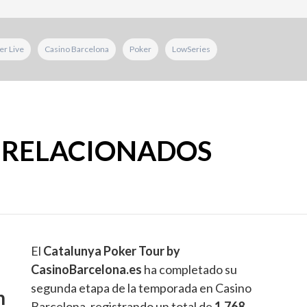
er Live
Casino Barcelona
Poker
LowSeries
 RELACIONADOS
El
Catalunya Poker Tour by
CasinoBarcelona.es
ha completado su
segunda etapa de la temporada en Casino
n
Barcelona, registrando un total de
1.768