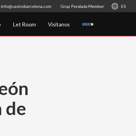
info@casinobarcelona.com
Grup Peralada Member
ES
o
Let Room
Visítanos
meón
n de