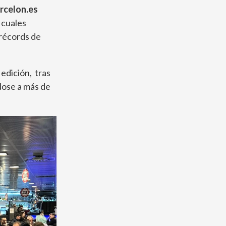
rcelon.es
 cuales
 récords de
edición, tras
ose a más de