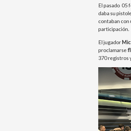
El pasado 05 f
daba su pistol
contaban con u
participación.
El jugador
Mic
proclamarse
f
370 registros y