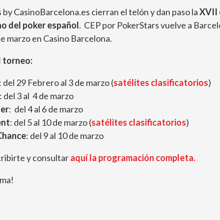
 by CasinoBarcelona.es cierran el telón y dan paso la
XVII 
no del poker español
. CEP por PokerStars vuelve a Barcel
de marzo en Casino Barcelona.
 torneo:
: del 29 Febrero al 3 de marzo (
satélites clasificatorios
)
: del 3 al 4 de marzo
ler
: del 4 al 6 de marzo
ent
: del 5 al 10 de marzo (
satélites clasificatorios
)
Chance
: del 9 al 10 de marzo
ribirte y consultar
aquí la programación completa.
ima!