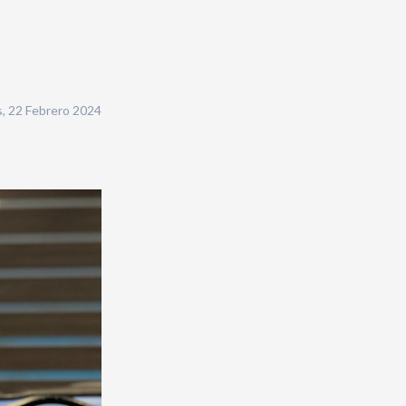
, 22 Febrero 2024