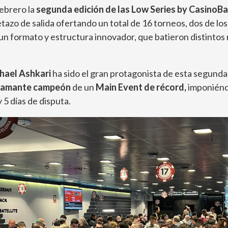
ebrero la
segunda edición de las Low Series by CasinoBa
etazo de salida ofertando un total de 16 torneos, dos de los
n formato y estructura innovador, que batieron distintos
hael Ashkari
ha sido el gran protagonista de esta segunda 
lamante campeón
de un
Main Event de récord,
imponiénd
 5 días de disputa.