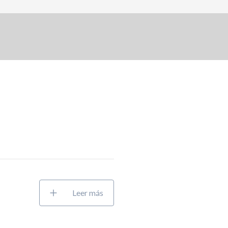
Leer más