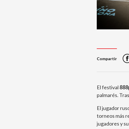
Compartir
El festival
888
palmarés. Tras
El jugador rus
torneos más re
jugadores y su