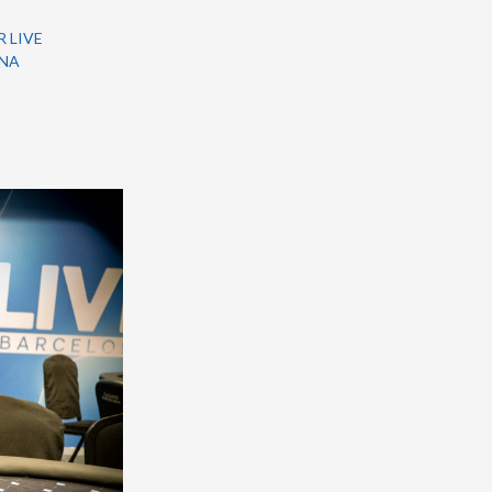
 LIVE
NA