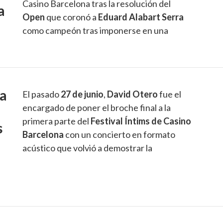
Casino Barcelona tras la resolución del
a
Open
que coronó a
Eduard Alabart Serra
como campeón tras imponerse en una
ra
El pasado
27 de junio
,
David Otero
fue el
encargado de poner el broche final a la
primera parte del
Festival Íntims de Casino
s
Barcelona
con un concierto en formato
acústico que volvió a demostrar la