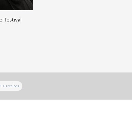
l festival
VE Barcelona