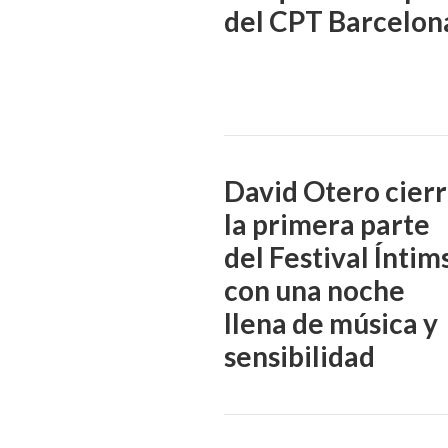
del CPT Barcelon
David Otero cier
la primera parte
del Festival Íntim
con una noche
llena de música y
sensibilidad