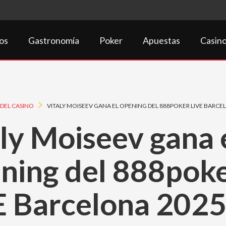
os
Gastronomía
Poker
Apuestas
Casin
 DEL CASINO
VITALY MOISEEV GANA EL OPENING DEL 888POKER LIVE BARCE
ly Moiseev gana 
ning del 888pok
E Barcelona 202