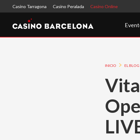
Casino Tarragona
Casino Peralada
Casino Online
Event
INICIO
EL BLOG
Vita
Ope
LIV