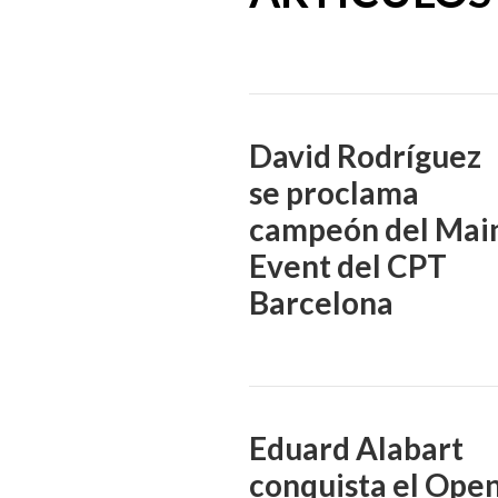
David Rodríguez
se proclama
campeón del Mai
Event del CPT
Barcelona
Eduard Alabart
conquista el Ope