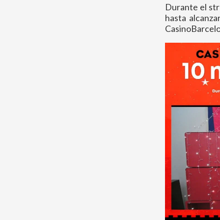
Durante el str
hasta alcanza
CasinoBarcelo