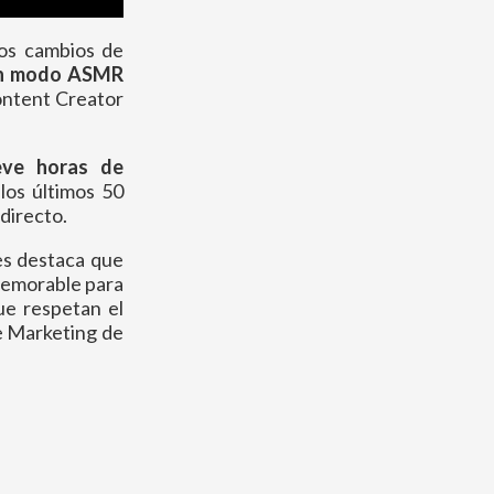
vos cambios de
en modo ASMR
ontent Creator
ve horas de
los últimos 50
directo.
es destaca que
memorable para
ue respetan el
de Marketing de