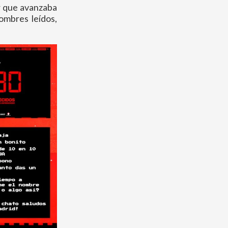
r que avanzaba
ombres leídos,