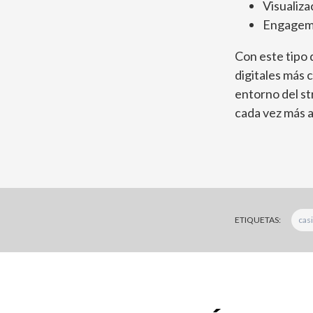
Visualiza
Engagem
Con este tipo
digitales más 
entorno del st
cada vez más 
ETIQUETAS:
cas