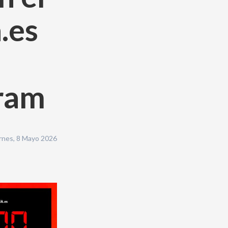
.es
gram
rnes, 8 Mayo 2026