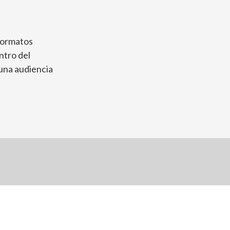
formatos
ntro del
 una audiencia