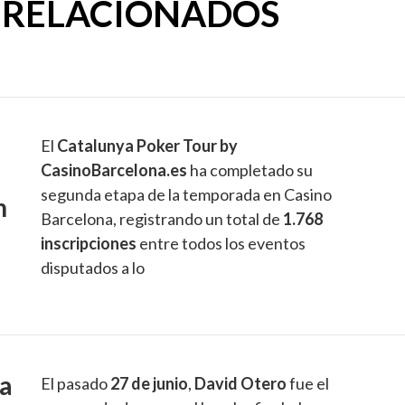
 RELACIONADOS
El
Catalunya Poker Tour by
CasinoBarcelona.es
ha completado su
segunda etapa de la temporada en Casino
n
Barcelona, registrando un total de
1.768
inscripciones
entre todos los eventos
disputados a lo
ra
El pasado
27 de junio
,
David Otero
fue el