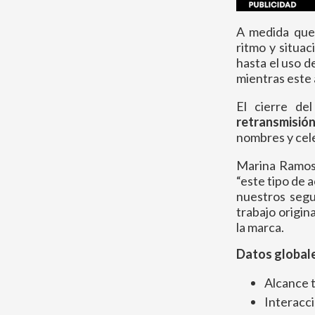
A medida que 
ritmo y situa
hasta el uso d
mientras este
El cierre de
retransmisió
nombres y cele
Marina Ramos,
“este tipo de 
nuestros segu
trabajo origin
la marca.
Datos globale
Alcance t
Interacci