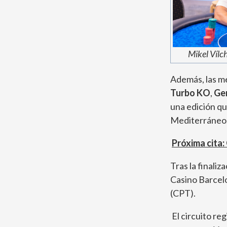
Mikel Vílc
Además, las m
Turbo KO
,
Ge
una edición qu
Mediterráneo
Próxima cita
Tras la finaliz
Casino Barcelo
(CPT).
El circuito reg