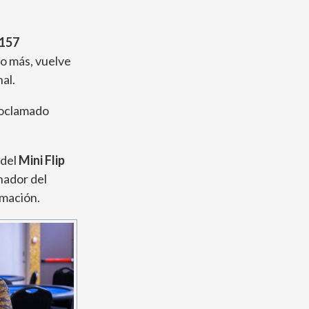
.157
ño más, vuelve
nal.
roclamado
 del
Mini Flip
nador del
amación.