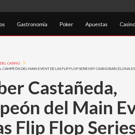
os
Gastronomía
Poker
Apuestas
Casin
 DEL CASINO
 CAMPEÓN DEL MAIN EVENT DE LAS FLIP FLOP SERIES BY CASINOBARCELONA.ES
ber Castañeda,
peón del Main E
as Flip Flop Serie