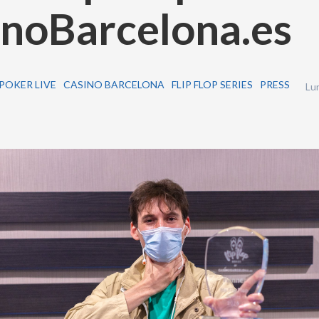
inoBarcelona.es
POKER LIVE
CASINO BARCELONA
FLIP FLOP SERIES
PRESS
Lu