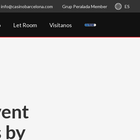
info@casinobarcelona.com
Grup Peralada Member
ES
o
Let Room
Visítanos
vent
s by