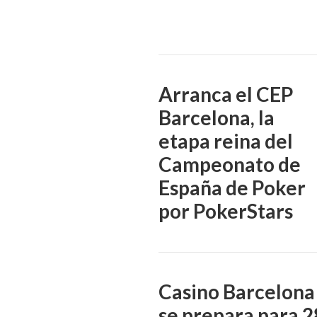
Arranca el CEP
Barcelona, la
etapa reina del
Campeonato de
España de Poker
por PokerStars
Casino Barcelona
se prepara para 2