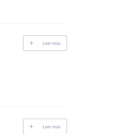
Leer más
Leer más