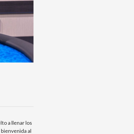
to a llenar los
a bienvenida al