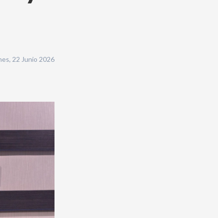
nes, 22 Junio 2026