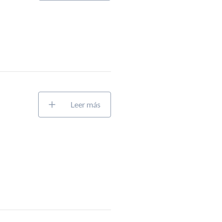
Leer más