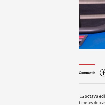
Compartir
La
octava edi
tapetes del ca