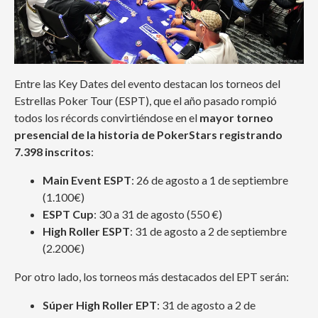
Entre las Key Dates del evento destacan los torneos del
Estrellas Poker Tour (ESPT), que el año pasado rompió
todos los récords convirtiéndose en el
mayor torneo
presencial de la historia de PokerStars registrando
7.398 inscritos
:
Main Event ESPT
: 26 de agosto a 1 de septiembre
(1.100€)
ESPT Cup
: 30 a 31 de agosto (550 €)
High Roller ESPT
: 31 de agosto a 2 de septiembre
(2.200€)
Por otro lado, los torneos más destacados del EPT serán:
Súper High Roller EPT
: 31 de agosto a 2 de