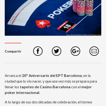
Compartir
Facebook
Twitter
Google+
e
Arranca el
20º Aniversario del EPT Barcelona
, en la
ciudad que lo vio nacer, y que una vez más se prepara para
llenar los
tapetes de Casino Barcelona
con el
mejor
poker internacional
.
A lo largo de sus dos décadas de celebración, el torneo