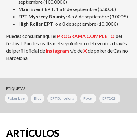
septiembre (100.000€)
Main Event EPT
: 1 a 8 de septiembre (5.300€)
EPT Mystery Bounty
: 4 a 6 de septiembre (3.000€)
High Roller EPT
: 6 a 8 de septiembre (10.300€)
Puedes consultar aquí el
PROGRAMA COMPLETO
del
festival. Puedes
realizar el seguimiento del evento a través
del perfil oficial de
Instagram
y/o de
X
de poker
de Casino
Barcelona.
ETIQUETAS:
Poker Live
Blog
EPT Barcelona
Poker
EPT2024
ARTÍCULOS