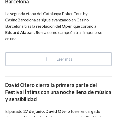
Barcelona
La segunda etapa del Catalunya Poker Tour by
CasinoBarcelona.es sigue avanzando en Casino
Barcelona tras la resolución del
Open
que coronó a
Eduard Alabart Serra
como campeón tras imponerse
en una
Leer más
David Otero cierra la primera parte del
Festival Íntims con una noche llena de música
y sensibilidad
El pasado
27 de junio
,
David Otero
fue el encargado