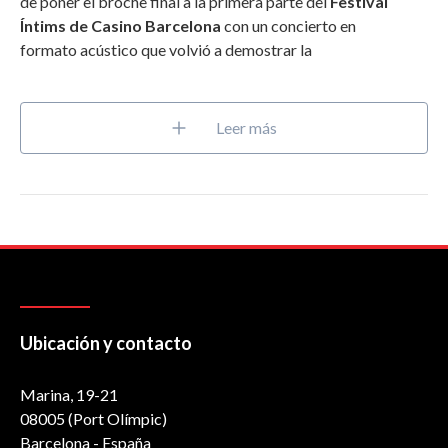
de poner el broche final a la primera parte del
Festival
Íntims de Casino Barcelona
con un concierto en
formato acústico que volvió a demostrar la
Leer más
Ubicación y contacto
Marina, 19-21
08005 (Port Olímpic)
Barcelona - España