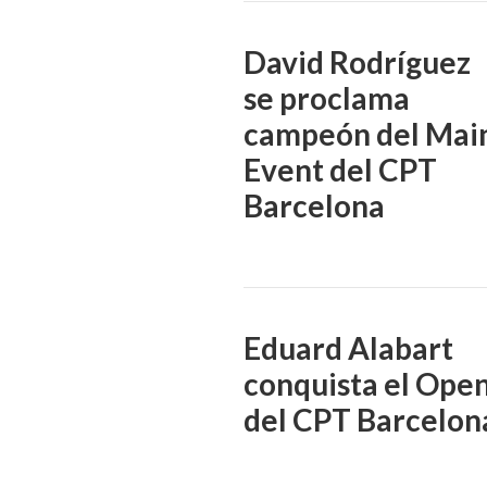
David Rodríguez
se proclama
campeón del Mai
Event del CPT
Barcelona
Eduard Alabart
conquista el Ope
del CPT Barcelon