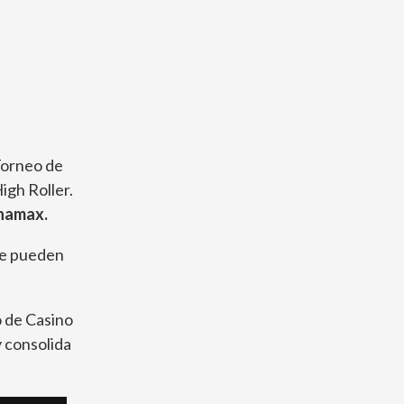
Torneo de
High Roller.
namax.
se pueden
o de Casino
y consolida