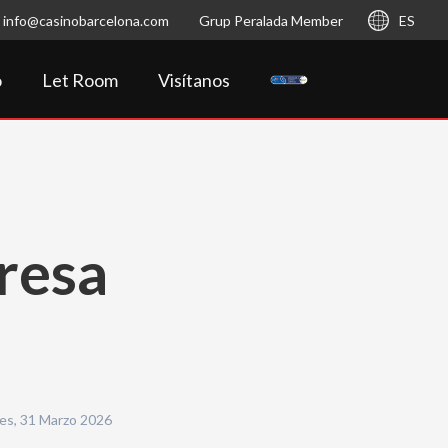
info@casinobarcelona.com
Grup Peralada Member
ES
o
Let Room
Visítanos
resa
es, 31 Marzo 2026