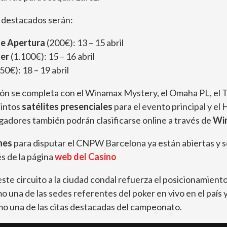
 destacados serán:
de Apertura
(200€): 13 – 15 abril
ler
(1.100€): 15 – 16 abril
50€): 18 – 19 abril
ón se completa con el Winamax Mystery, el Omaha PL, el 
tintos
satélites presenciales
para el evento principal y el 
gadores también podrán clasificarse online a través de
Wi
ones
para disputar el CNPW Barcelona ya están abiertas y 
és de la página
web del Casino
este circuito a la ciudad condal refuerza el posicionamient
 una de las sedes referentes del poker en vivo en el país 
o una de las citas destacadas del campeonato.