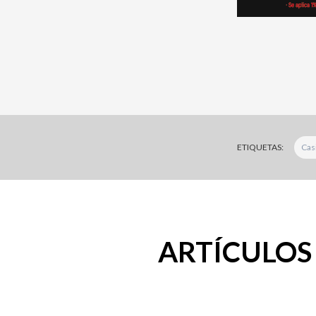
ETIQUETAS:
Cas
ARTÍCULOS