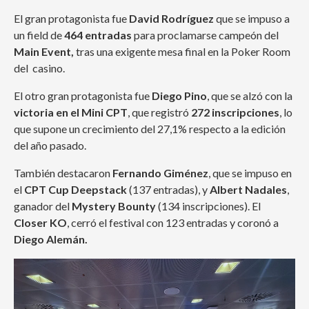
El gran protagonista fue
David Rodríguez
que se impuso a
un field de
464 entradas
para proclamarse campeón del
Main Event,
tras una exigente mesa final en la Poker Room
del
casino.
El otro gran protagonista fue
Diego Pino
, que se alzó con la
victoria en el Mini CPT
, que registró
272 inscripciones
, lo
que supone un crecimiento del 27,1% respecto a la edición
del año
pasado.
También destacaron
Fernando Giménez
, que se impuso en
el
CPT Cup Deepstack
(137 entradas), y
Albert Nadales
,
ganador del
Mystery Bounty
(134 inscripciones). El
Closer KO
, cerró el festival con 123 entradas y coronó a
Diego Alemán.