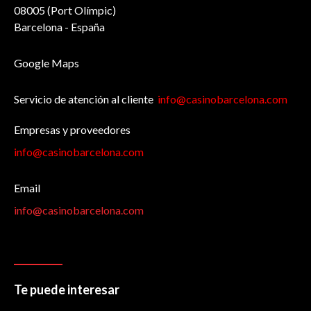
08005 (Port Olímpic)
Barcelona - España
Google Maps
Servicio de atención al cliente
info@casinobarcelona.com
Empresas y proveedores
info@casinobarcelona.com
Email
info@casinobarcelona.com
Te puede interesar