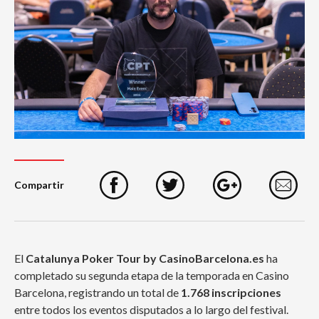
Compartir
Facebook
Twitter
Google+
e
El
Catalunya Poker Tour by CasinoBarcelona.es
ha
completado su segunda etapa de la temporada en Casino
Barcelona, registrando un total de
1.768 inscripciones
entre todos los eventos disputados a lo largo del festival.