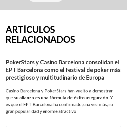
ARTÍCULOS
RELACIONADOS
PokerStars y Casino Barcelona consolidan el
EPT Barcelona como el festival de poker más
prestigioso y multitudinario de Europa
Casino Barcelona y PokerStars han vuelto a demostrar
que
su alianza es una fórmula de éxito asegurado
. Y
es que el EPT Barcelona ha confirmado, una vez más, su
gran popularidad y enorme atractivo