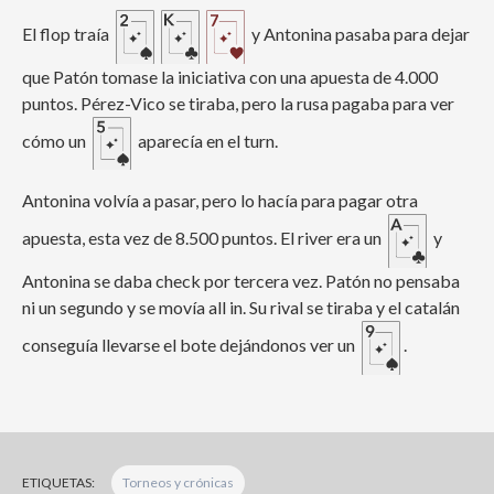
El flop traía
y Antonina pasaba para dejar
que Patón tomase la iniciativa con una apuesta de 4.000
puntos. Pérez-Vico se tiraba, pero la rusa pagaba para ver
cómo un
aparecía en el turn.
Antonina volvía a pasar, pero lo hacía para pagar otra
apuesta, esta vez de 8.500 puntos. El river era un
y
Antonina se daba check por tercera vez. Patón no pensaba
ni un segundo y se movía all in. Su rival se tiraba y el catalán
conseguía llevarse el bote dejándonos ver un
.
ETIQUETAS:
Torneos y crónicas