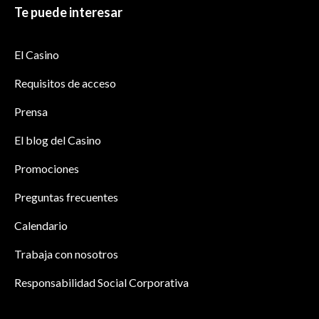
Te puede interesar
El Casino
Requisitos de acceso
Prensa
El blog del Casino
Promociones
Preguntas frecuentes
Calendario
Trabaja con nosotros
Responsabilidad Social Corporativa