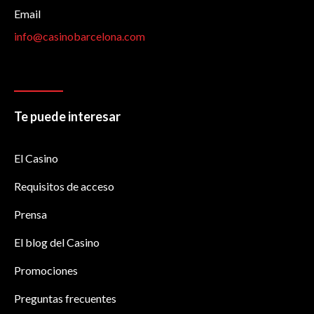
Email
info@casinobarcelona.com
Te puede interesar
El Casino
Requisitos de acceso
Prensa
El blog del Casino
Promociones
Preguntas frecuentes