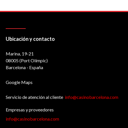
Ubicación y contacto
Marina, 19-21
08005 (Port Olímpic)
Barcelona - España
Google Maps
Servicio de atención al cliente
info@casinobarcelona.com
Empresas y proveedores
info@casinobarcelona.com