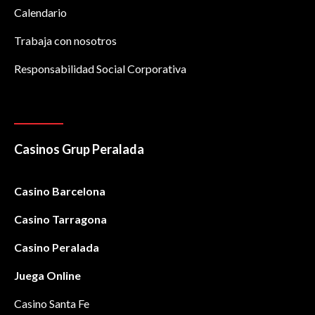
Calendario
Trabaja con nosotros
Responsabilidad Social Corporativa
Casinos Grup Peralada
Casino Barcelona
Casino Tarragona
Casino Peralada
Juega Online
Casino Santa Fe