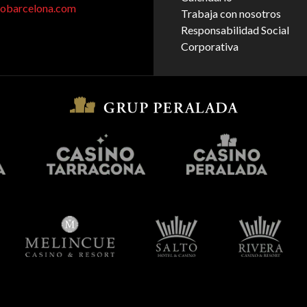
nobarcelona.com
Trabaja con nosotros
Responsabilidad Social
Corporativa