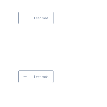
Leer más
Leer más