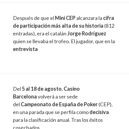
Después de que el
Mini CEP
alcanzara la
cifra
de participación más alta de su historia
(812
i
entradas)
, era el catalán
Jorge Rodríguez
quien se llevaba el trofeo. El jugador, que en la
entrevista
Del
5 al 18 de agosto
,
Casino
Barcelona
volverá a ser sede
del
Campeonato de España de Poker
(CEP),
en una parada que se perfila como
decisiva
para la clasificación anual. Tras los éxitos
cosechados