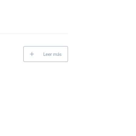
Leer más