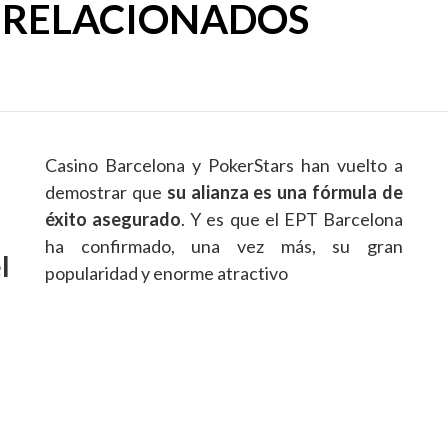
 RELACIONADOS
Casino Barcelona y PokerStars han vuelto a
demostrar que
su alianza es una fórmula de
éxito asegurado
. Y es que el EPT Barcelona
ha confirmado, una vez más, su gran
l
popularidad y enorme atractivo