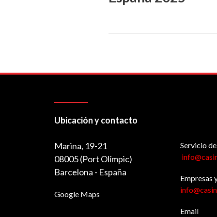
Ubicación y contacto
Marina, 19-21
Servicio de
info@casi
08005 (Port Olímpic)
Barcelona - España
Empresas 
info@casi
Google Maps
Email