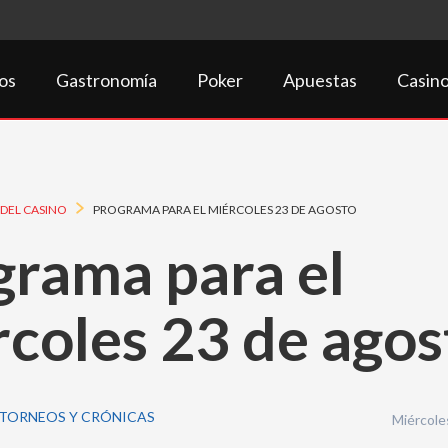
os
Gastronomía
Poker
Apuestas
Casin
 DEL CASINO
PROGRAMA PARA EL MIÉRCOLES 23 DE AGOSTO
grama para el
coles 23 de agos
TORNEOS Y CRÓNICAS
Miércole