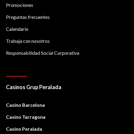
Promociones
Preguntas frecuentes
Calendario
Trabaja con nosotros
Responsabilidad Social Corporativa
Casinos Grup Peralada
Casino Barcelona
Casino Tarragona
Casino Peralada