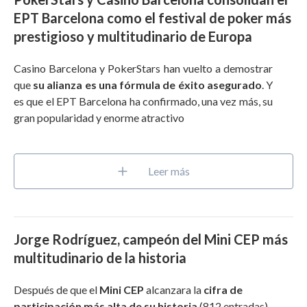
EPT Barcelona como el festival de poker más
prestigioso y multitudinario de Europa
Casino Barcelona y PokerStars han vuelto a demostrar
que
su alianza es una fórmula de éxito asegurado
. Y
es que el EPT Barcelona ha confirmado, una vez más, su
gran popularidad y enorme atractivo
Leer más
Jorge Rodríguez, campeón del Mini CEP más
multitudinario de la historia
Después de que el
Mini CEP
alcanzara la
cifra de
participación más alta de su historia
(812 entradas)
,