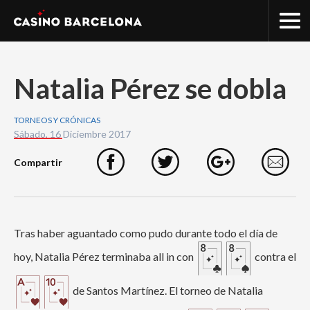
Natalia Pérez se dobla
TORNEOS Y CRÓNICAS
Sábado, 16 Diciembre 2017
Compartir
Facebook
Twitter
Google+
e
Tras haber aguantado como pudo durante todo el día de
hoy, Natalia Pérez terminaba all in con
contra el
de Santos Martínez. El torneo de Natalia