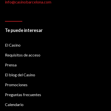
info@casinobarcelona.com
Te puede interesar
El Casino
Requisitos de acceso
Prensa
El blog del Casino
Promociones
Preguntas frecuentes
Calendario