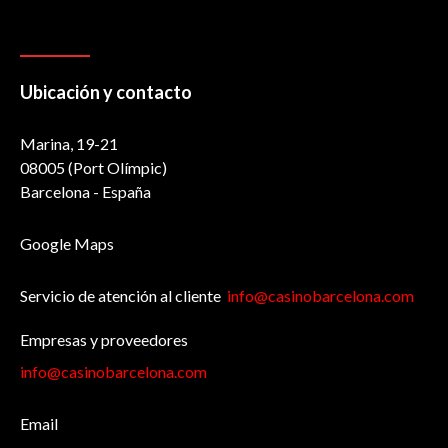
Ubicación y contacto
Marina, 19-21
08005 (Port Olímpic)
Barcelona - España
Google Maps
Servicio de atención al cliente
info@casinobarcelona.com
Empresas y proveedores
info@casinobarcelona.com
Email