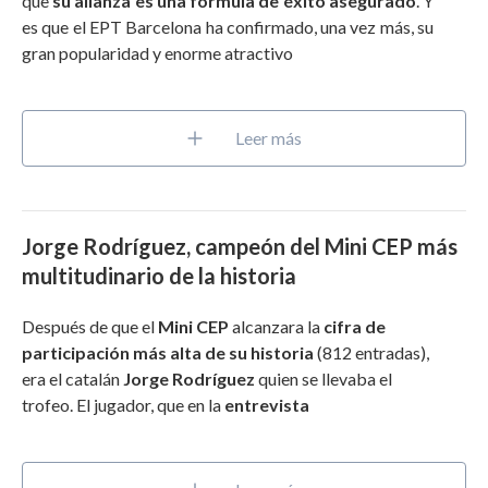
que
su alianza es una fórmula de éxito asegurado
. Y
es que el EPT Barcelona ha confirmado, una vez más, su
gran popularidad y enorme atractivo
Leer más
Jorge Rodríguez, campeón del Mini CEP más
multitudinario de la historia
Después de que el
Mini CEP
alcanzara la
cifra de
participación más alta de su historia
(812 entradas)
,
era el catalán
Jorge Rodríguez
quien se llevaba el
trofeo. El jugador, que en la
entrevista