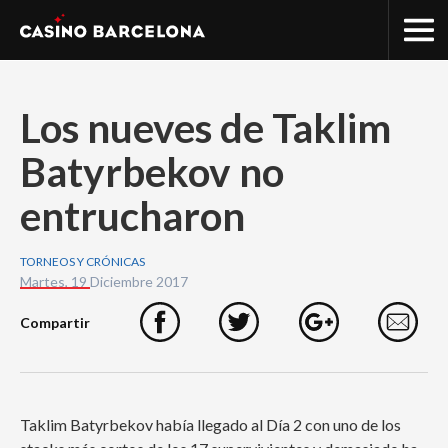
Los nueves de Taklim
Batyrbekov no
entrucharon
TORNEOS Y CRÓNICAS
Martes, 19 Diciembre 2017
Compartir
Facebook
Twitter
Google+
e
Taklim Batyrbekov había llegado al Día 2 con uno de los