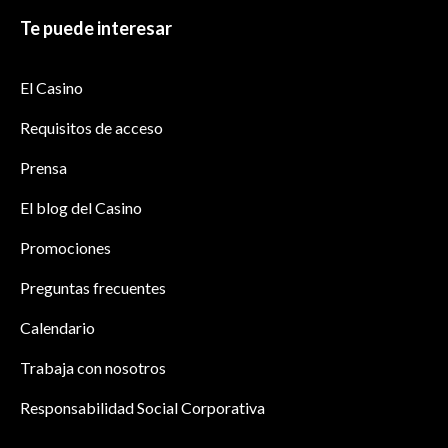
Te puede interesar
El Casino
Requisitos de acceso
Prensa
El blog del Casino
Promociones
Preguntas frecuentes
Calendario
Trabaja con nosotros
Responsabilidad Social Corporativa