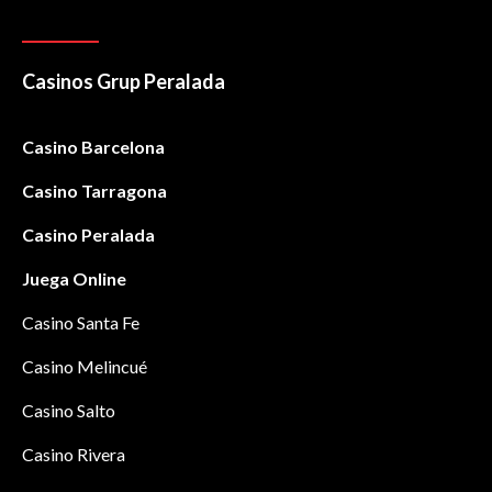
Casinos Grup Peralada
Casino Barcelona
Casino Tarragona
Casino Peralada
Juega Online
Casino Santa Fe
Casino Melincué
Casino Salto
Casino Rivera