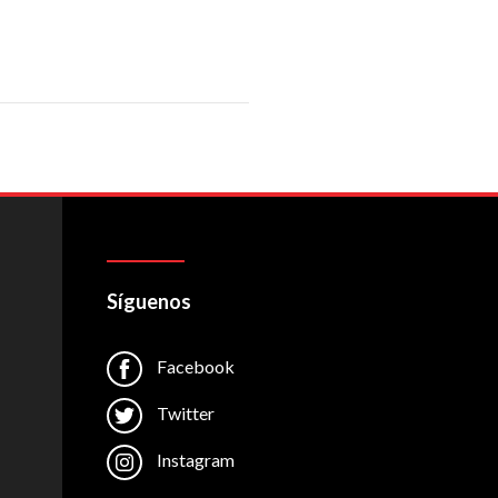
Síguenos
Facebook
Twitter
Instagram