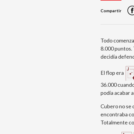
Compartir
Todo comenzaba
8.000 puntos. 
decidía defend
El flop era
36.000 cuando
podía acabar ah
Cubero no se c
encontraba con
Totalmente co