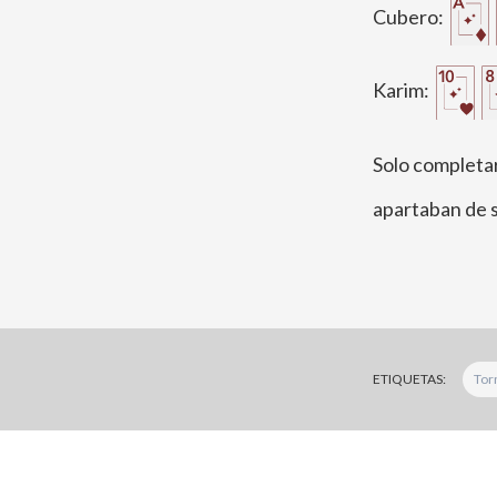
Cubero:
Karim:
Solo completar
apartaban de s
ETIQUETAS:
Tor