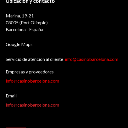
Ubicación y contacto
Marina, 19-21
08005 (Port Olímpic)
Barcelona - España
Google Maps
Servicio de atención al cliente
info@casinobarcelona.com
Empresas y proveedores
info@casinobarcelona.com
Email
info@casinobarcelona.com