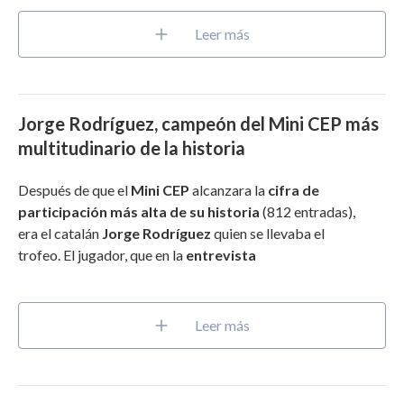
Leer más
Jorge Rodríguez, campeón del Mini CEP más
multitudinario de la historia
Después de que el
Mini CEP
alcanzara la
cifra de
participación más alta de su historia
(812 entradas)
,
era el catalán
Jorge Rodríguez
quien se llevaba el
trofeo. El jugador, que en la
entrevista
Leer más