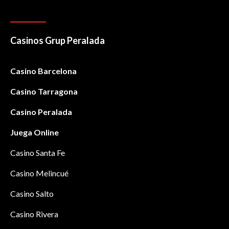
Casinos Grup Peralada
Casino Barcelona
Casino Tarragona
Casino Peralada
Juega Online
Casino Santa Fe
Casino Melincué
Casino Salto
Casino Rivera