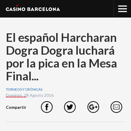
El español Harcharan
Dogra Dogra luchará
por la pica en la Mesa
Final...
TORNEOS Y CRÓNICAS
Domingo, 28 Agosto 2016
Compartir
Facebook
Twitter
Google+
e