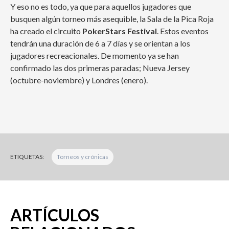
Y eso no es todo, ya que para aquellos jugadores que
busquen algún torneo más asequible, la Sala de la Pica Roja
ha creado el circuito
PokerStars Festival
. Estos eventos
tendrán una duración de 6 a 7 días y se orientan a los
jugadores recreacionales. De momento ya se han
confirmado las dos primeras paradas; Nueva Jersey
(octubre-noviembre) y Londres (enero).
ETIQUETAS:
Torneos y crónicas
ARTÍCULOS