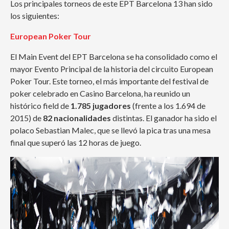
Los principales torneos de este EPT Barcelona 13 han sido
los siguientes:
European Poker Tour
El Main Event del EPT Barcelona se ha consolidado como el
mayor Evento Principal de la historia del circuito European
Poker Tour. Este torneo, el más importante del festival de
poker celebrado en Casino Barcelona, ha reunido un
histórico field de
1.785 jugadores
(frente a los 1.694 de
2015) de
82 nacionalidades
distintas. El ganador ha sido el
polaco Sebastian Malec, que se llevó la pica tras una mesa
final que superó las 12 horas de juego.