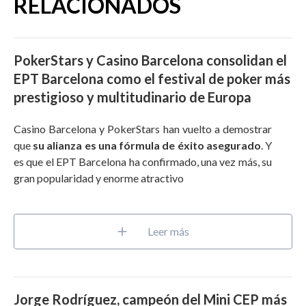
RELACIONADOS
PokerStars y Casino Barcelona consolidan el
EPT Barcelona como el festival de poker más
prestigioso y multitudinario de Europa
Casino Barcelona y PokerStars han vuelto a demostrar
que
su alianza es una fórmula de éxito asegurado
. Y
es que el EPT Barcelona ha confirmado, una vez más, su
gran popularidad y enorme atractivo
Leer más
Jorge Rodríguez, campeón del Mini CEP más