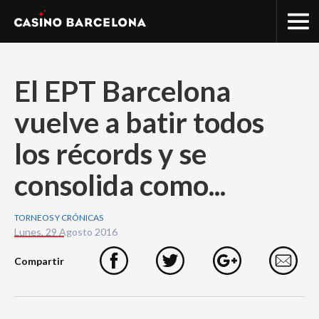
El EPT Barcelona
vuelve a batir todos
los récords y se
consolida como...
TORNEOS Y CRÓNICAS
Lunes, 29 Agosto 2016
Compartir
Facebook
Twitter
Google+
e