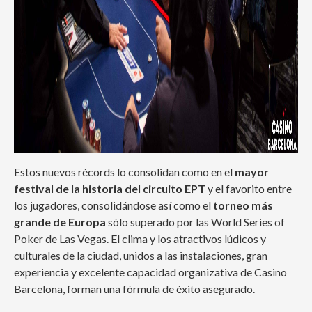
Estos nuevos récords lo consolidan como en el
mayor
festival de la historia del circuito EPT
y el favorito entre
los jugadores, consolidándose así como el
torneo más
grande de Europa
sólo superado por las World Series of
Poker de Las Vegas. El clima y los atractivos lúdicos y
culturales de la ciudad, unidos a las instalaciones, gran
experiencia y excelente capacidad organizativa de Casino
Barcelona, forman una fórmula de éxito asegurado.