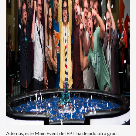
Además, este Main Event del EPT ha dejado otra gran