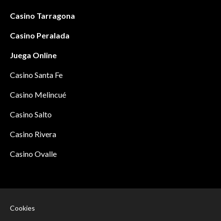
Casino Tarragona
Casino Peralada
Juega Online
Casino Santa Fe
Casino Melincué
Casino Salto
Casino Rivera
Casino Ovalle
Cookies