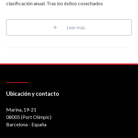
clasificación anual. Tras los éxitos cosechados
Leer más
Ubicación y contacto
Marina, 19-21
08005 (Port Olímpic)
Barcelona - España