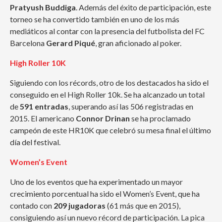
Pratyush Buddiga
. Además del éxito de participación, este
torneo se ha convertido también en uno de los más
mediáticos al contar con la presencia del futbolista del FC
Barcelona
Gerard Piqué
, gran aficionado al poker.
High Roller 10K
Siguiendo con los récords, otro de los destacados ha sido el
conseguido en el High Roller 10k. Se ha alcanzado un total
de
591 entradas
, superando así las 506 registradas en
2015. El americano
Connor Drinan
se ha proclamado
campeón de este HR10K que celebró su mesa final el último
día del festival.
Women’s Event
Uno de los eventos que ha experimentado un mayor
crecimiento porcentual ha sido el Women’s Event, que ha
contado con
209 jugadoras
(61 más que en 2015),
consiguiendo así un nuevo récord de participación. La pica