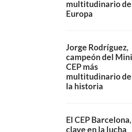
multitudinario de
Europa
Jorge Rodríguez,
campeón del Min
CEP más
multitudinario de
la historia
El CEP Barcelona,
clave en la lucha