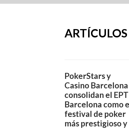
ARTÍCULOS
PokerStars y
Casino Barcelona
consolidan el EPT
Barcelona como e
festival de poker
más prestigioso y