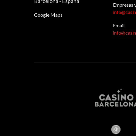
Barcelona - España
Empresas 
info@casi
Google Maps
Email
info@casi