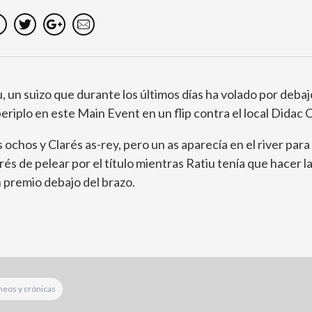
Facebook
Twitter
Google+
e-Mail
, un suizo que durante los últimos días ha volado por debajo
eriplo en este Main Event en un flip contra el local Didac C
s ochos y Clarés as-rey, pero un as aparecía en el river par
rés de pelear por el título mientras Ratiu tenía que hacer l
n premio debajo del brazo.
neos y crónicas