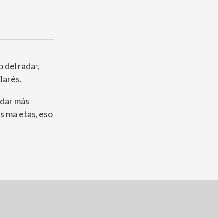
 del radar,
larés.
a dar más
as maletas, eso