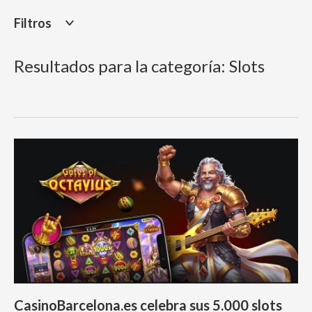
Filtros
Resultados para la categoría: Slots
CasinoBarcelona.es celebra sus 5.000 slots