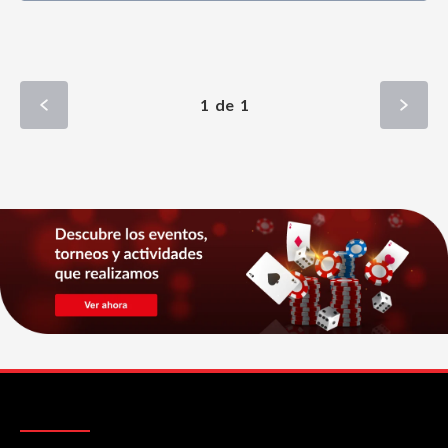
1
de
1