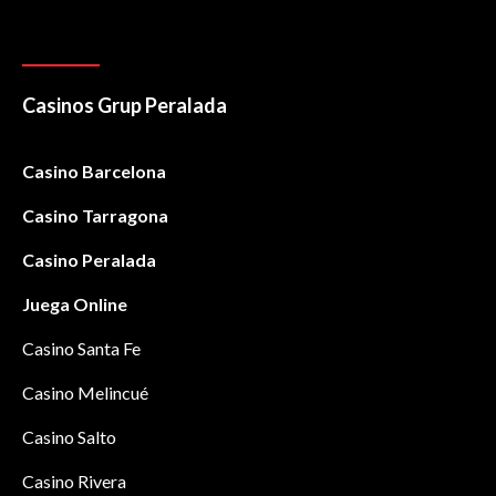
Casinos Grup Peralada
Casino Barcelona
Casino Tarragona
Casino Peralada
Juega Online
Casino Santa Fe
Casino Melincué
Casino Salto
Casino Rivera