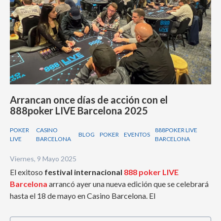
Arrancan once días de acción con el
888poker LIVE Barcelona 2025
POKER
CASINO
888POKER LIVE
BLOG
POKER
EVENTOS
LIVE
BARCELONA
BARCELONA
Viernes, 9 Mayo 2025
El exitoso
festival internacional
888 poker LIVE
Barcelona
arrancó ayer una nueva edición que se celebrará
hasta el 18 de mayo en Casino Barcelona. El