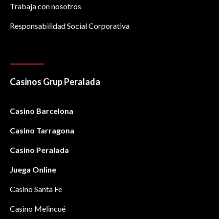
Trabaja con nosotros
Responsabilidad Social Corporativa
Casinos Grup Peralada
Casino Barcelona
Casino Tarragona
Casino Peralada
Juega Online
Casino Santa Fe
Casino Melincué