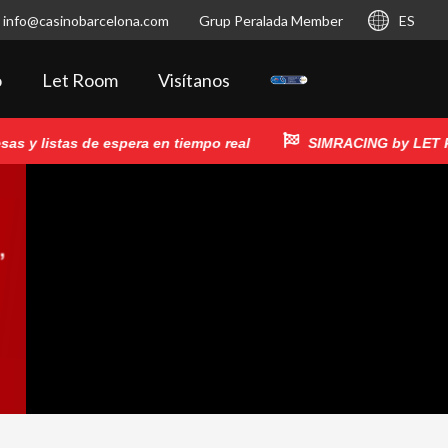
info@casinobarcelona.com
Grup Peralada Member
ES
o
Let Room
Visítanos
tas de espera en tiempo real
SIMRACING by LET ROOM: ¡sa