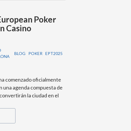
 European Poker
en Casino
O
BLOG
POKER
EPT2025
LONA
ha comenzado oficialmente
on una agenda compuesta de
 c
onvertirán la ciudad en el