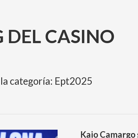
G DEL CASINO
 la categoría: Ept2025
Kaio Camargo s