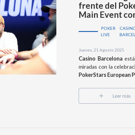
frente del Po
Main Event co
POKER
CASIN
LIVE
BARCE
Jueves, 21 Agosto 2025
Casino Barcelona
está
miradas con la celebrac
PokerStars European 
Leer más