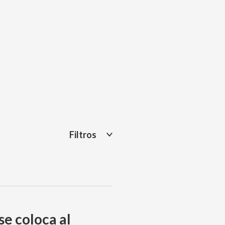
Filtros
e coloca al