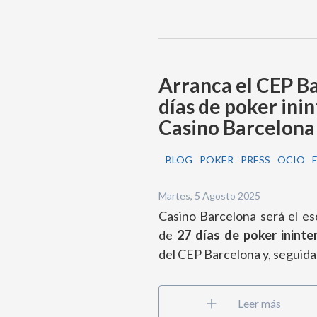
Arranca el CEP Ba
días de poker ini
Casino Barcelona
BLOG
POKER
PRESS
OCIO
Martes, 5 Agosto 2025
Casino Barcelona será el esc
de
27 días de poker ininte
del CEP Barcelona y, seguid
Leer más