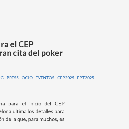
ra el CEP
ran cita del poker
OG
PRESS
OCIO
EVENTOS
CEP2025
EPT2025
a para el inicio del CEP
lona ultima los detalles para
n de la que, para muchos, es