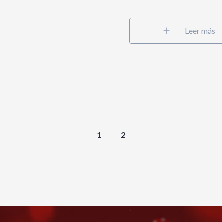
Leer más
1
2