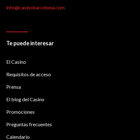
info@casinobarcelona.com
Te puede interesar
El Casino
Requisitos de acceso
Prensa
El blog del Casino
Promociones
Preguntas frecuentes
Calendario