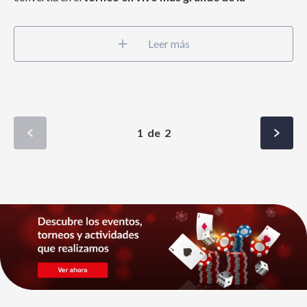
Leer más
1
de
2