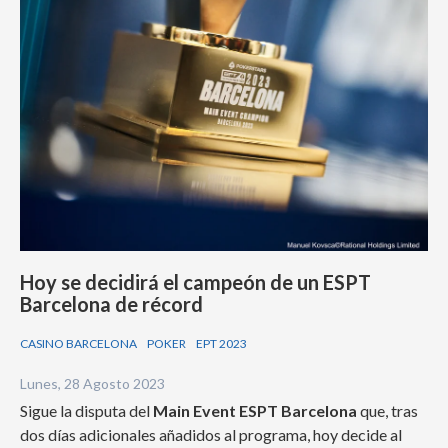
Hoy se decidirá el campeón de un ESPT
Barcelona de récord
CASINO BARCELONA
POKER
EPT 2023
Lunes, 28 Agosto 2023
Sigue la disputa del
Main Event ESPT Barcelona
que, tras
dos días adicionales añadidos al programa, hoy decide al