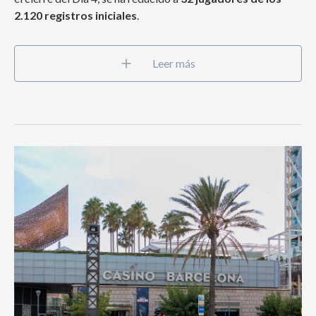
2.120 registros iniciales
.
Leer más