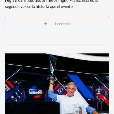
registros
en sus dos primeros flight (A y B). Esta es la
segunda vez en la historia que el evento
Leer más