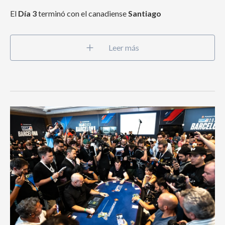
El
Día 3
terminó con el canadiense
Santiago
Leer más