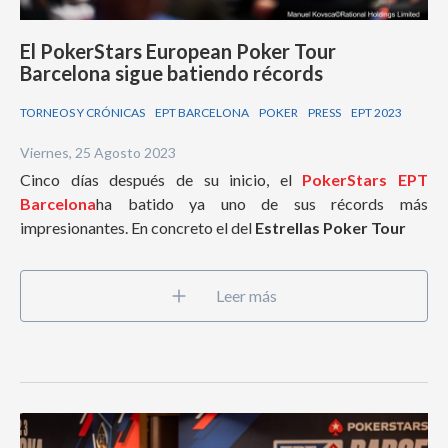
El PokerStars European Poker Tour
Barcelona sigue batiendo récords
TORNEOS Y CRÓNICAS
EPT BARCELONA
POKER
PRESS
EPT 2023
Viernes, 25 Agosto 2023
Cinco días después de su inicio, el
PokerStars EPT
Barcelona
ha batido ya uno de sus récords más
impresionantes. En concreto el del
Estrellas Poker Tour
Leer más