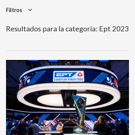
Filtros
Resultados para la categoría: Ept 2023