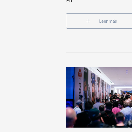
En
Leer más