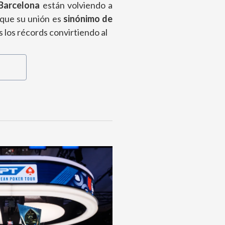
 Barcelona
están volviendo a
 que su unión es
sinónimo de
 los récords convirtiendo al