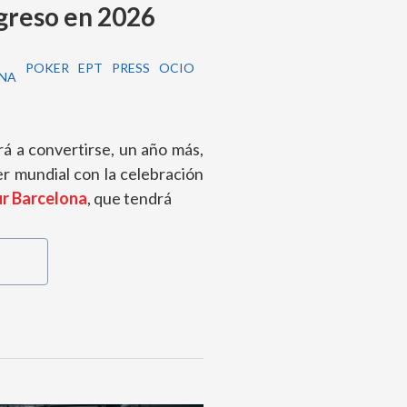
greso en 2026
POKER
EPT
PRESS
OCIO
NA
á a convertirse, un año más,
er mundial con la celebración
r Barcelona
, que tendrá