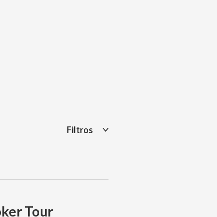
Filtros
oker Tour