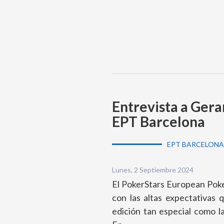
Entrevista a Gera
EPT Barcelona
EPT BARCELONA
Lunes, 2 Septiembre 2024
El PokerStars European Pok
con las altas expectativas
edición tan especial como l