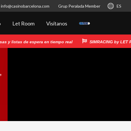
info@casinobarcelona.com
Grup Peralada Member
ES
o
Let Room
Visítanos
stas de espera en tiempo real
SIMRACING by LET ROOM: ¡s