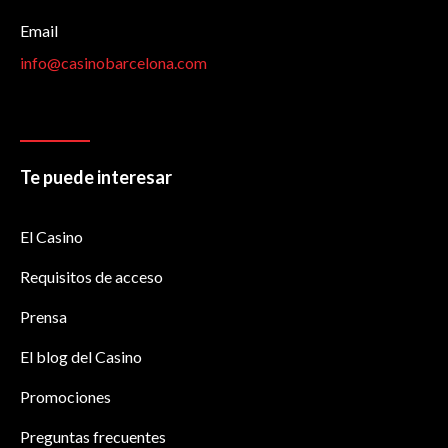
Email
info@casinobarcelona.com
Te puede interesar
El Casino
Requisitos de acceso
Prensa
El blog del Casino
Promociones
Preguntas frecuentes