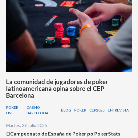
La comunidad de jugadores de poker
latinoamericana opina sobre el CEP
Barcelona
POKER
CASINO
BLOG
POKER
CEP2025
ENTREVISTA
LIVE
BARCELONA
Martes, 29 Julio 2025
El
Campeonato de España de Poker po PokerStats