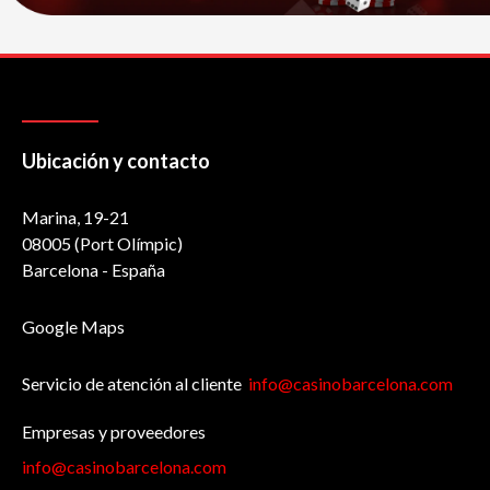
Ubicación y contacto
Marina, 19-21
08005 (Port Olímpic)
Barcelona - España
Google Maps
Servicio de atención al cliente
info@casinobarcelona.com
Empresas y proveedores
info@casinobarcelona.com