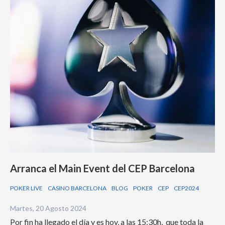
Arranca el Main Event del CEP Barcelona
POKER LIVE
CASINO BARCELONA
BLOG
POKER
CEP
CEP2024
Martes, 20 Agosto 2024
Por fin ha llegado el día y es h
oy, a las 15:30h, que toda la