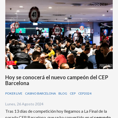
Hoy se conocerá el nuevo campeón del CEP
Barcelona
POKER LIVE
CASINO BARCELONA
BLOG
CEP
CEP2024
Lunes, 26 Agosto 2024
Tras 13 días de competición hoy llegamos a La Final de la
parada CEP Barcelona, que se ha convertido en el
segundo