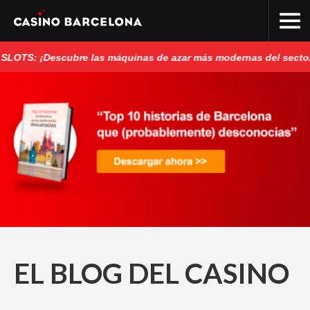
Descubre las máquinas de azar más modernas del sector!
EL BLOG DEL CASINO