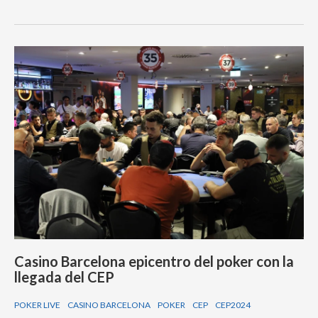
Casino Barcelona epicentro del poker con la
llegada del CEP
POKER LIVE
CASINO BARCELONA
POKER
CEP
CEP2024