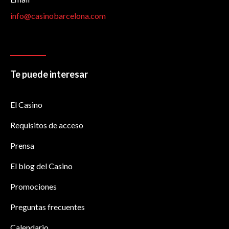
info@casinobarcelona.com
Te puede interesar
El Casino
Requisitos de acceso
Prensa
El blog del Casino
Promociones
Preguntas frecuentes
Calendario