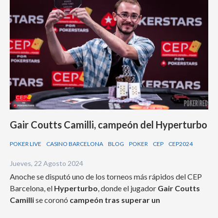
Gair Coutts Camilli, campeón del Hyperturbo
POKER LIVE
CASINO BARCELONA
BLOG
POKER
CEP
CEP2024
Jueves, 22 Agosto 2024
Anoche se disputó uno de los torneos más rápidos del CEP
Barcelona, el
Hyperturbo
, donde el jugador
Gair Coutts
Camilli
se coronó
campeón tras superar un