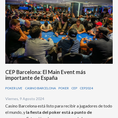
CEP Barcelona: El Main Event más
importante de España
POKER LIVE
CASINO BARCELONA
POKER
CEP
CEP2024
Viernes, 9 Agosto 2024
Casino Barcelona está listo para recibir a jugadores de todo
el mundo, y
la fiesta del poker está a punto de