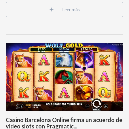
Leer más
Casino Barcelona Online firma un acuerdo de
video slots con Pragmatic...