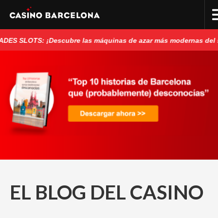
SLOTS: ¡Descubre las máquinas de azar más modernas del sect
EL BLOG DEL CASINO