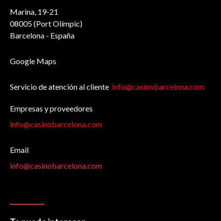
Marina, 19-21
08005 (Port Olímpic)
Barcelona - España
Google Maps
Servicio de atención al cliente
info@casinobarcelona.com
Empresas y proveedores
info@casinobarcelona.com
Email
info@casinobarcelona.com