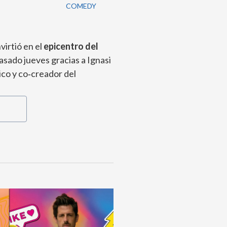
COMEDY
virtió en el
epicentro del
asado jueves gracias a Ignasi
mico y co‑creador del