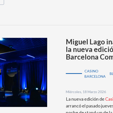
Miguel Lago in
la nueva edici
Barcelona Co
CASINO
B
BARCELONA
Miércoles, 18 Marzo 2026
La nueva edición de
Cas
arrancó el pasado jueve
noche de stand-up de la