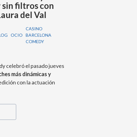
sin filtros con
Laura del Val
CASINO
LOG
OCIO
BARCELONA
COMEDY
y celebró el pasado jueves
ches más dinámicas y
edición con la actuación