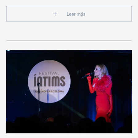
Leer más