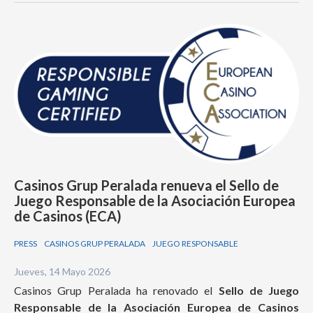
Casinos Grup Peralada renueva el Sello de
Juego Responsable de la Asociación Europea
de Casinos (ECA)
PRESS
CASINOS GRUP PERALADA
JUEGO RESPONSABLE
Jueves, 14 Mayo 2026
Casinos Grup Peralada ha renovado el
Sello de Juego
Responsable de la Asociación Europea de Casinos