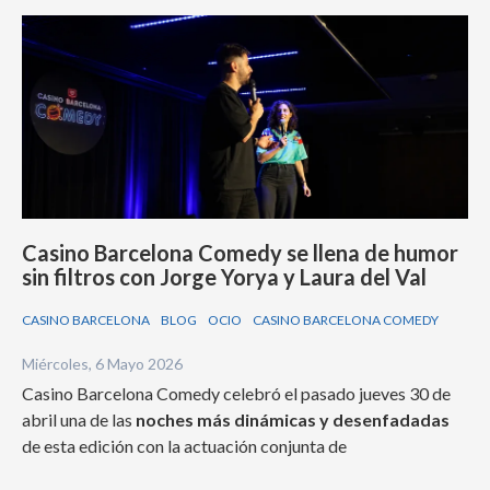
Casino Barcelona Comedy se llena de humor
sin filtros con Jorge Yorya y Laura del Val
CASINO BARCELONA
BLOG
OCIO
CASINO BARCELONA COMEDY
Miércoles, 6 Mayo 2026
Casino Barcelona Comedy celebró el pasado jueves 30 de
abril una de las
noches más dinámicas y desenfadadas
de esta edición con la actuación conjunta de