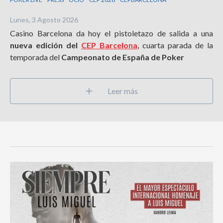
Lunes, 3 Agosto 2026
Casino Barcelona da hoy el pistoletazo de salida a una
nueva edición del
CEP Barcelona
, cuarta parada de la
temporada del
Campeonato de España de Poker
Leer más