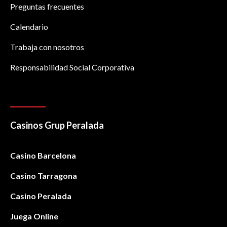
Preguntas frecuentes
Calendario
Trabaja con nosotros
Responsabilidad Social Corporativa
Casinos Grup Peralada
Casino Barcelona
Casino Tarragona
Casino Peralada
Juega Online