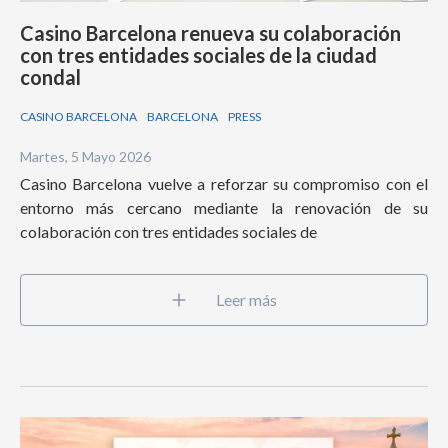
Casino Barcelona renueva su colaboración
con tres entidades sociales de la ciudad
condal
CASINO BARCELONA
BARCELONA
PRESS
Martes, 5 Mayo 2026
Casino Barcelona vuelve a reforzar su compromiso con el
entorno más cercano mediante la renovación de su
colaboración con tres entidades sociales de
Leer más