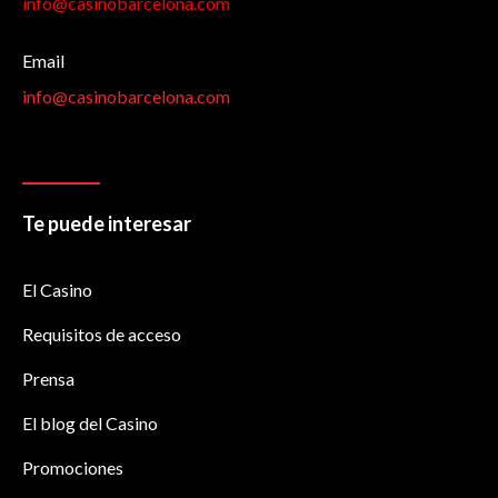
info@casinobarcelona.com
Email
info@casinobarcelona.com
Te puede interesar
El Casino
Requisitos de acceso
Prensa
El blog del Casino
Promociones