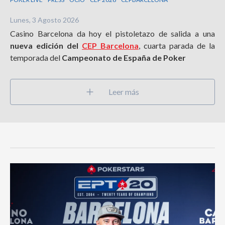
Lunes, 3 Agosto 2026
Casino Barcelona da hoy el pistoletazo de salida a una
nueva edición del
CEP Barcelona
, cuarta parada de la
temporada del
Campeonato de España de Poker
Leer más