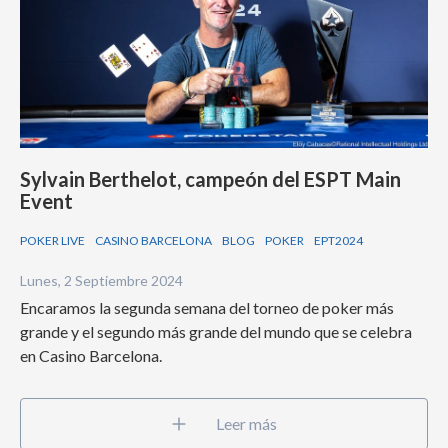
Sylvain Berthelot, campeón del ESPT Main
Event
POKER LIVE
CASINO BARCELONA
BLOG
POKER
EPT2024
Lunes, 2 Septiembre 2024
Encaramos la segunda semana del torneo de poker más
grande y el segundo más grande del mundo que se celebra
en Casino Barcelona.
Leer más