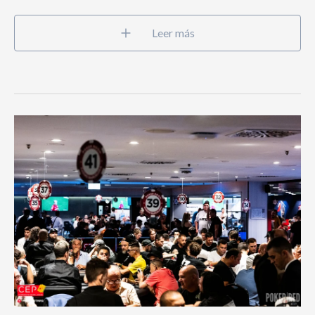
Leer más