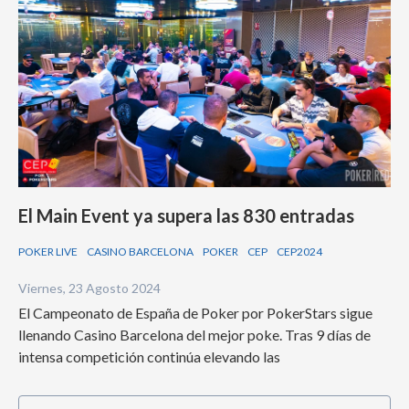
El Main Event ya supera las 830 entradas
POKER LIVE
CASINO BARCELONA
POKER
CEP
CEP2024
Viernes, 23 Agosto 2024
El Campeonato de España de Poker por PokerStars sigue
llenando Casino Barcelona del mejor poke. Tras 9 días de
intensa competición continúa elevando las