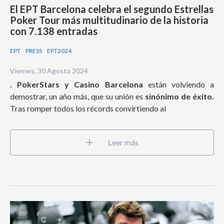
El EPT Barcelona celebra el segundo Estrellas
Poker Tour más multitudinario de la historia
con 7.138 entradas
EPT
PRESS
EPT2024
Viernes, 30 Agosto 2024
. PokerStars y Casino Barcelona
están volviendo a
demostrar, un año más, que su unión es
sinónimo de éxito.
Tras romper todos los récords convirtiendo al
Leer más