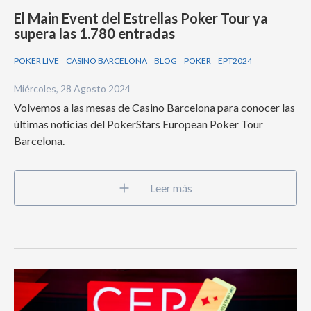
El Main Event del Estrellas Poker Tour ya
supera las 1.780 entradas
POKER LIVE
CASINO BARCELONA
BLOG
POKER
EPT2024
Miércoles, 28 Agosto 2024
Volvemos a las mesas de Casino Barcelona para conocer las
últimas noticias del PokerStars European Poker Tour
Barcelona.
Leer más