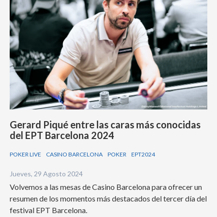
Gerard Piqué entre las caras más conocidas
del EPT Barcelona 2024
POKER LIVE
CASINO BARCELONA
POKER
EPT2024
Jueves, 29 Agosto 2024
Volvemos a las mesas de Casino Barcelona para ofrecer un
resumen de los momentos más destacados del tercer día del
festival EPT Barcelona.