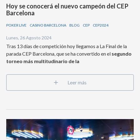
Hoy se conocerá el nuevo campeón del CEP
Barcelona
POKER LIVE
CASINO BARCELONA
BLOG
CEP
CEP2024
Lunes, 26 Agosto 2024
Tras 13 días de competición hoy llegamos a La Final de la
parada CEP Barcelona, que se ha convertido en el
segundo
torneo más multitudinario de la
Leer más