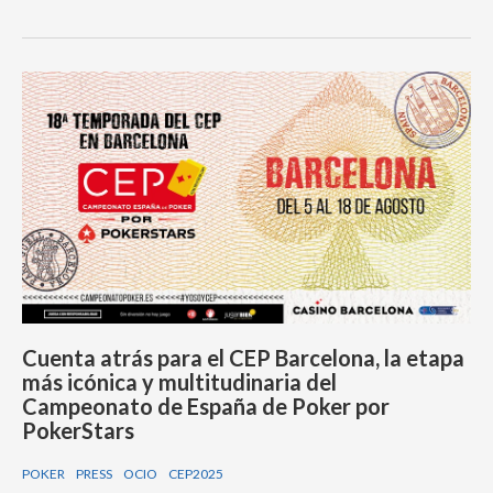
Cuenta atrás para el CEP Barcelona, la etapa
más icónica y multitudinaria del
Campeonato de España de Poker por
PokerStars
POKER
PRESS
OCIO
CEP2025