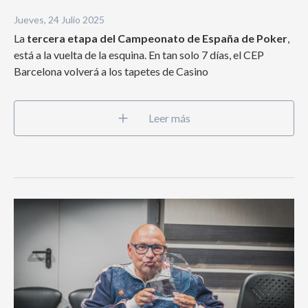
Jueves, 24 Julio 2025
La
tercera etapa del Campeonato de España de Poker
,
está a la vuelta de la esquina. En tan solo 7 días, el CEP
Barcelona volverá a los tapetes de Casino
Leer más