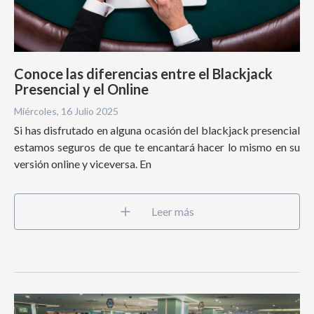
Conoce las diferencias entre el Blackjack
Presencial y el Online
Miércoles, 16 Julio 2025
Si has disfrutado en alguna ocasión del blackjack presencial
estamos seguros de que te encantará hacer lo mismo en su
versión online y viceversa. En
Leer más