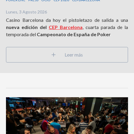
Lunes, 3 Agosto 2026
Casino Barcelona da hoy el pistoletazo de salida a una
nueva edición del
CEP Barcelona
, cuarta parada de la
temporada del
Campeonato de España de Poker
Leer más