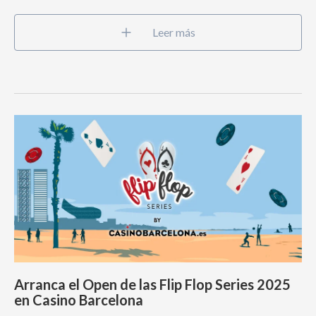
Leer más
Arranca el Open de las Flip Flop Series 2025
en Casino Barcelona