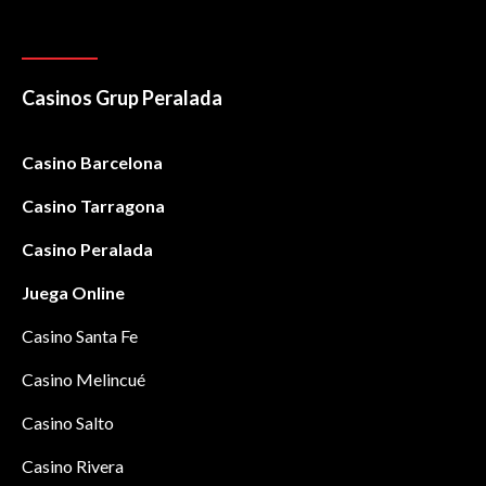
Casinos Grup Peralada
Casino Barcelona
Casino Tarragona
Casino Peralada
Juega Online
Casino Santa Fe
Casino Melincué
Casino Salto
Casino Rivera