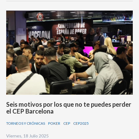
Seis motivos por los que no te puedes perder
el CEP Barcelona
TORNEOS Y CRÓNICAS
POKER
CEP
CEP2025
Viernes, 18 Julio 2025