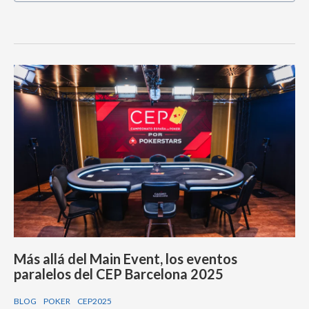
Más allá del Main Event, los eventos
paralelos del CEP Barcelona 2025
BLOG
POKER
CEP2025