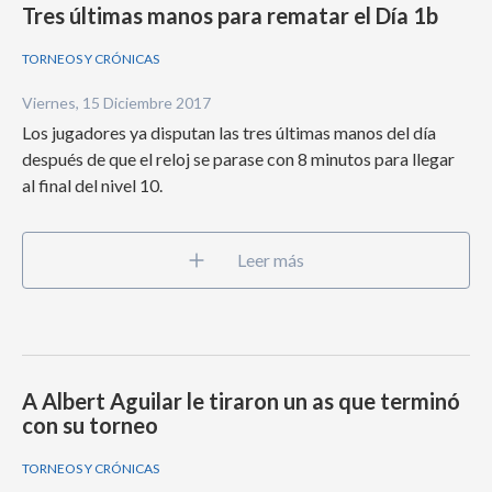
Tres últimas manos para rematar el Día 1b
TORNEOS Y CRÓNICAS
Viernes, 15 Diciembre 2017
Los jugadores ya disputan las tres últimas manos del día
después de que el reloj se parase con 8 minutos para llegar
al final del nivel 10.
Leer más
A Albert Aguilar le tiraron un as que terminó
con su torneo
TORNEOS Y CRÓNICAS