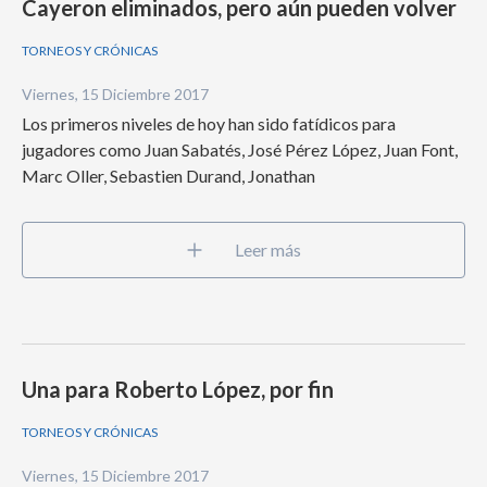
Cayeron eliminados, pero aún pueden volver
TORNEOS Y CRÓNICAS
Viernes, 15 Diciembre 2017
Los primeros niveles de hoy han sido fatídicos para
jugadores como Juan Sabatés, José Pérez López, Juan Font,
Marc Oller, Sebastien Durand, Jonathan
Leer más
Una para Roberto López, por fin
TORNEOS Y CRÓNICAS
Viernes, 15 Diciembre 2017