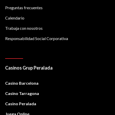
Preguntas frecuentes
Calendario
Trabaja con nosotros
Responsabilidad Social Corporativa
Casinos Grup Peralada
Casino Barcelona
Casino Tarragona
Casino Peralada
Juega Online