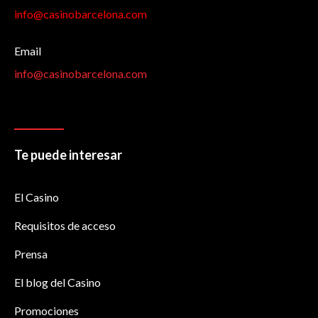
info@casinobarcelona.com
Email
info@casinobarcelona.com
Te puede interesar
El Casino
Requisitos de acceso
Prensa
El blog del Casino
Promociones