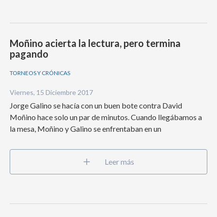
Moñino acierta la lectura, pero termina
pagando
TORNEOS Y CRÓNICAS
Viernes, 15 Diciembre 2017
Jorge Galino se hacía con un buen bote contra David
Moñino hace solo un par de minutos. Cuando llegábamos a
la mesa, Moñino y Galino se enfrentaban en un
Leer más