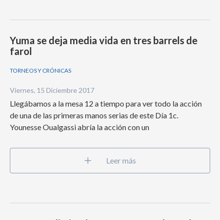
Yuma se deja media vida en tres barrels de
farol
TORNEOS Y CRÓNICAS
Viernes, 15 Diciembre 2017
Llegábamos a la mesa 12 a tiempo para ver todo la acción
de una de las primeras manos serias de este Día 1c.
Younesse Oualgassi abría la acción con un
Leer más