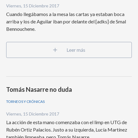
Viernes, 15 Diciembre 2017
Cuando llegábamos a la mesa las cartas ya estaban boca
arriba y los de Aguilar iban por delante del [adks] de Smal
Bennouchene.
Leer más
Tomás Nasarre no duda
TORNEOS Y CRÓNICAS
Viernes, 15 Diciembre 2017
La acción de esta mano comenzaba con el limp en UTG de
Rubén Ortiz Palacios. Justo a su izquierda, Lucía Martínez
también limpeaba, pero Tomás Nasarre