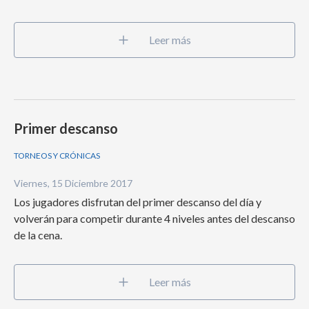
Leer más
Primer descanso
TORNEOS Y CRÓNICAS
Viernes, 15 Diciembre 2017
Los jugadores disfrutan del primer descanso del día y
volverán para competir durante 4 niveles antes del descanso
de la cena.
Leer más