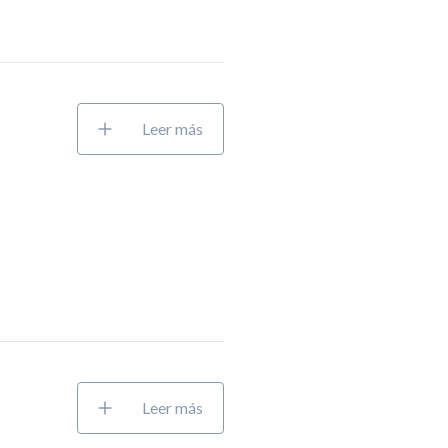
Leer más
Leer más