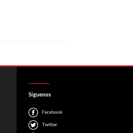
Síguenos
Facebook
Twitter