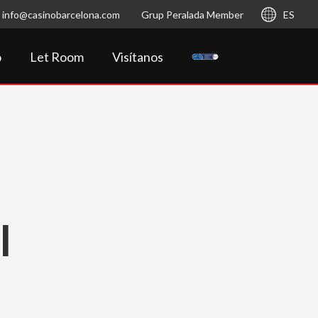
info@casinobarcelona.com
Grup Peralada Member
ES
o
Let Room
Visítanos
l