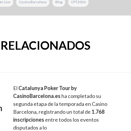
er Live
Casino Barcelona
Blog
CPT2026
 RELACIONADOS
El
Catalunya Poker Tour by
CasinoBarcelona.es
ha completado su
segunda etapa de la temporada en Casino
n
Barcelona, registrando un total de
1.768
inscripciones
entre todos los eventos
disputados a lo