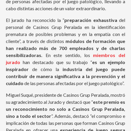
de personas afectadas por el juego patológico, llevando a
cabo distintas acciones de un valor extraordinario.
El jurado ha reconocido la “
preparación exhaustiva
del
personal de Casinos Grup Peralada en la identificación
prematura de posibles problemas y en la empatía con el
cliente”, a través de distintos
módulos de formación que
han realizado más de 700 empleados y de charlas
sensibilizadoras.
En este sentido, los
miembros del
jurado
han destacado que su trabajo “
es un ejemplo
inspirador
de cómo la
industria del juego puede
contribuir de manera significativa a la prevención y el
cuidado
de las personas afectadas por el juego patológico”.
Miguel Suqué, presidente de Casinos Grup Peralada, mostró
su agradecimiento al Jurado y destacó que “
este premio es
un reconocimiento no solo a Casinos Grup Peralada,
sino a todo el sector
”. Además, destacó “el compromiso e
implicación de todas las personas que forman Casinos Grup
Peralada en ofrecer una
experiencia de juego segura