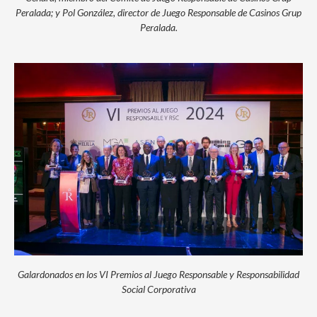
Peralada; y Pol González, director de Juego Responsable de Casinos Grup
Peralada.
Galardonados en los VI Premios al Juego Responsable y Responsabilidad
Social Corporativa