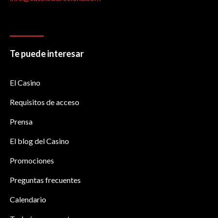
Te puede interesar
El Casino
Requisitos de acceso
Prensa
El blog del Casino
Promociones
Preguntas frecuentes
Calendario