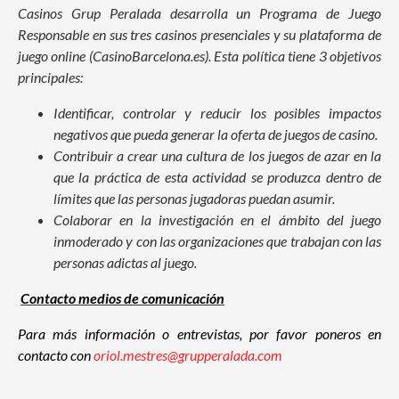
Casinos Grup Peralada desarrolla un Programa de Juego
Responsable en sus tres casinos presenciales y su plataforma de
juego online (CasinoBarcelona.es). Esta política tiene 3 objetivos
principales:
Identificar, controlar y reducir los posibles impactos
negativos que pueda generar la oferta de juegos de casino.
Contribuir a crear una cultura de los juegos de azar en la
que la práctica de esta actividad se produzca dentro de
límites que las personas jugadoras puedan asumir.
Colaborar en la investigación en el ámbito del juego
inmoderado y con las organizaciones que trabajan con las
personas adictas al juego.
Contacto medios de comunicación
Para más información o entrevistas, por favor poneros en
contacto con
oriol.mestres@grupperalada.com