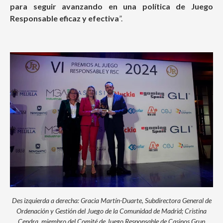
para seguir avanzando en una política de Juego
Responsable eficaz y efectiva
”.
Des izquierda a derecha: Gracia Martín-Duarte, Subdirectora General de
Ordenación y Gestión del Juego de la Comunidad de Madrid; Cristina
Cendra, miembro del Comité de Juego Responsable de Casinos Grup