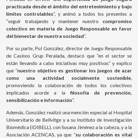
practicada desde el ámbito del entretenimiento y bajo
límites controlables
”, y animó a todos los presentes a
“seguir trabajando y mantener nuestro
compromiso
colectivo en materia de Juego Responsable en favor
del bienestar de nuestra sociedad
”.
Por su parte, Pol González, director de Juego Responsable
de Casinos Grup Peralada, destacó que “en el sector se
están llevando a cabo iniciativas muy positivas” y explico
que “
nuestro objetivo es gestionar los juegos de azar
como una actividad socialmente sostenible
,
promoviendo la colaboración de todos los colectivos
implicados acorde a la
filosofía de prevención,
sensibilización e información
”.
Además, González realizó una mención especial al Hospital
Universitario de Bellvitge y a su Instituto de Investigación
Biomédica (IDIBELL), con Susana Jiménez a la cabeza, y a la
Asociación ACENCAS, ya que “
su colaboración es vital