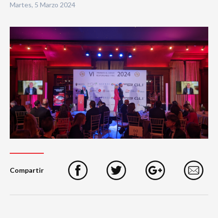
Martes, 5 Marzo 2024
Compartir
Facebook
Twitter
Google+
e