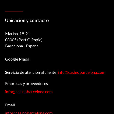
Ubicación y contacto
Marina, 19-21
08005 (Port Olímpic)
Barcelona - España
Google Maps
Servicio de atención al cliente
info@casinobarcelona.com
Empresas y proveedores
info@casinobarcelona.com
Email
info@casinobarcelona.com