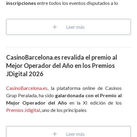
inscripciones
entre todos los eventos disputados a lo
Leer más
CasinoBarcelona.es revalida el premio al
Mejor Operador del Año en los Premios
JDigital 2026
CasinoBarcelona.es
, la plataforma online de Casinos
Grup Peralada, ha sido
galardonada con el Premio al
Mejor Operador del Año
en la XI edición de los
Premios Jdigital
,
uno de los principales
Leer más