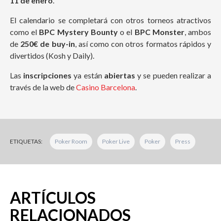
11 de enero
.
El calendario se completará con otros torneos atractivos
como el
BPC Mystery Bounty
o el
BPC
Monster
, ambos
de
250€ de buy-in
, así como con otros formatos rápidos y
divertidos (Kosh y Daily).
Las
inscripciones
ya están
abiertas
y se pueden realizar a
través de la web de
Casino Barcelona
.
ETIQUETAS:
Poker Room
Poker Live
Poker
Press
ARTÍCULOS
RELACIONADOS