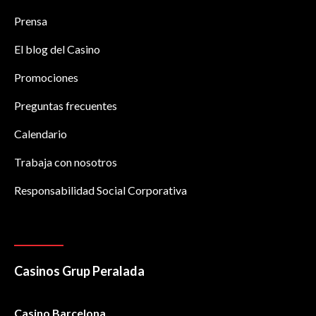
Prensa
El blog del Casino
Promociones
Preguntas frecuentes
Calendario
Trabaja con nosotros
Responsabilidad Social Corporativa
Casinos Grup Peralada
Casino Barcelona