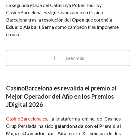
La segunda etapa del Catalunya Poker Tour by
CasinoBarcelona.es sigue avanzando en Casino
Barcelona tras la resolución del
Open
que coronó a
Eduard Alabart Serra
como campeón tras imponerse
en una
Leer más
CasinoBarcelona.es revalida el premio al
Mejor Operador del Año en los Premios
JDigital 2026
CasinoBarcelona.es
, la plataforma online de Casinos
Grup Peralada, ha sido
galardonada con el Premio al
Mejor Operador del Año
en la XI edición de los