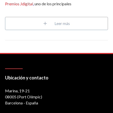
Premios Jdigital
,
uno de los principales
Leer más
Ubicación y contacto
Marina, 19-21
08005 (Port Olímpic)
Barcelona - España