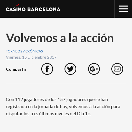
Volvemos a la acción
TORNEOS Y CRÓNICAS
Viernes, 15 Diciembre 2017
Compartir
Facebook
Twitter
Google+
e
Con 112 jugadores de los 157 jugadores que se han
registrado en la jornada de hoy, volvemos a la acción para
disputar los tres últimos niveles del Día 1c.