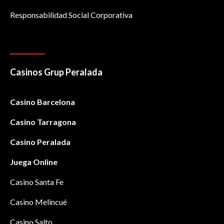
Responsabilidad Social Corporativa
Casinos Grup Peralada
Casino Barcelona
Casino Tarragona
Casino Peralada
Juega Online
Casino Santa Fe
Casino Melincué
Casino Salto