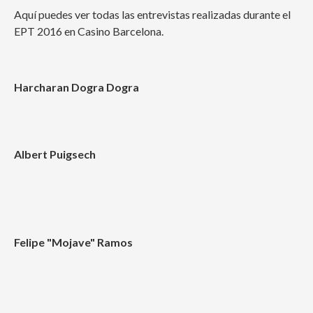
Aquí puedes ver todas las entrevistas realizadas durante el
EPT 2016 en Casino Barcelona.
Harcharan Dogra Dogra
Albert Puigsech
Felipe "Mojave" Ramos