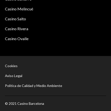
Casino Melincué
Casino Salto
Casino Rivera
Casino Ovalle
Cookies
Aviso Legal
Política de Calidad y Medio Ambiente
© 2021 Casino Barcelona