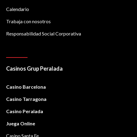
Calendario
Trabaja con nosotros
Responsabilidad Social Corporativa
Casinos Grup Peralada
Casino Barcelona
Casino Tarragona
Casino Peralada
Juega Online
Casino Santa Fe