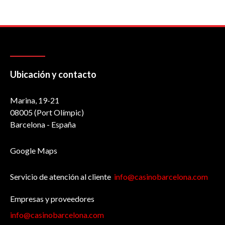
Ubicación y contacto
Marina, 19-21
08005 (Port Olímpic)
Barcelona - España
Google Maps
Servicio de atención al cliente
info@casinobarcelona.com
Empresas y proveedores
info@casinobarcelona.com