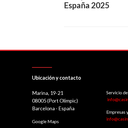
España 2025
Ubicación y contacto
Marina, 19-21
Servicio de
info@casi
08005 (Port Olímpic)
Barcelona - España
Empresas 
info@casi
Google Maps