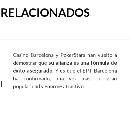
 RELACIONADOS
Casino Barcelona y PokerStars han vuelto a
demostrar que
su alianza es una fórmula de
éxito asegurado
. Y es que el EPT Barcelona
ha confirmado, una vez más, su gran
l
popularidad y enorme atractivo