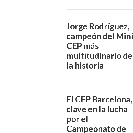
Jorge Rodríguez,
campeón del Min
CEP más
multitudinario de
la historia
El CEP Barcelona,
clave en la lucha
por el
Campeonato de