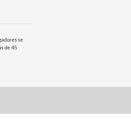
ugadores se
ás de 45