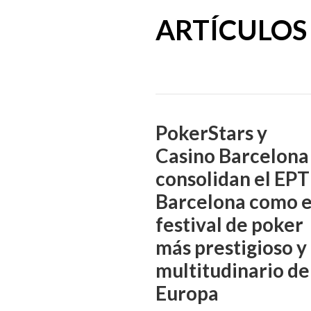
ARTÍCULOS
PokerStars y
Casino Barcelona
consolidan el EPT
Barcelona como e
festival de poker
más prestigioso y
multitudinario de
Europa