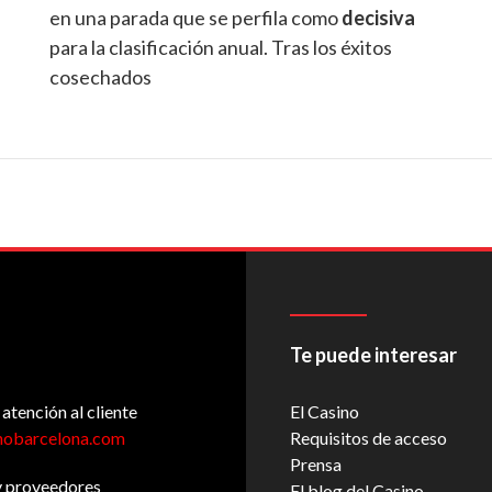
en una parada que se perfila como
decisiva
para la clasificación anual. Tras los éxitos
cosechados
Te puede interesar
 atención al cliente
El Casino
nobarcelona.com
Requisitos de acceso
Prensa
y proveedores
El blog del Casino