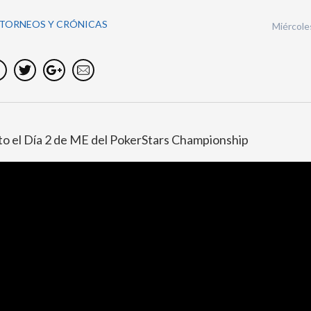
TORNEOS Y CRÓNICAS
Miércole
Facebook
Twitter
Google+
e-Mail
to el Día 2 de ME del PokerStars Championship