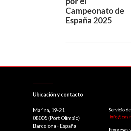
por el
Campeonato de
España 2025
Ubicación y contacto
Marina, 19-21
Servicio de
info@casi
08005 (Port Olímpic)
Barcelona - España
Empresas 