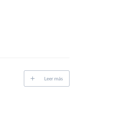
Leer más