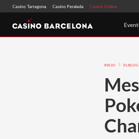
Casino Tarragona
Casino Peralada
Casino Online
Event
INICIO
EL BLOG
Mes
Pok
Cha