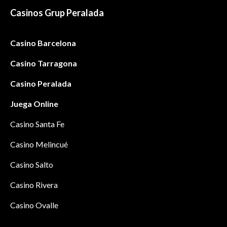
Casinos Grup Peralada
Casino Barcelona
Casino Tarragona
Casino Peralada
Juega Online
Casino Santa Fe
Casino Melincué
Casino Salto
Casino Rivera
Casino Ovalle