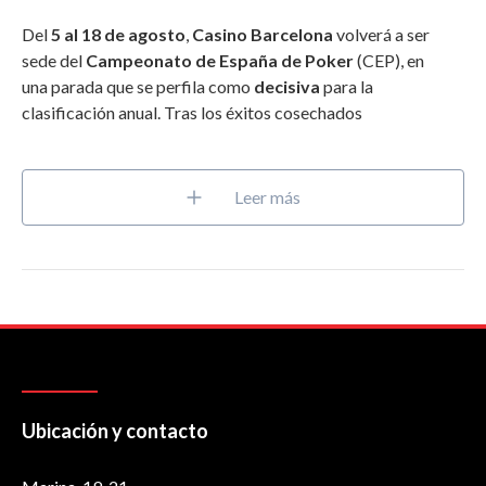
Del
5 al 18 de agosto
,
Casino Barcelona
volverá a ser
sede del
Campeonato de España de Poker
(CEP), en
una parada que se perfila como
decisiva
para la
clasificación anual. Tras los éxitos cosechados
Leer más
Ubicación y contacto