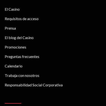
El Casino
Requisitos de acceso
Prensa
El blog del Casino
Promociones
Preguntas frecuentes
Calendario
Trabaja con nosotros
Responsabilidad Social Corporativa