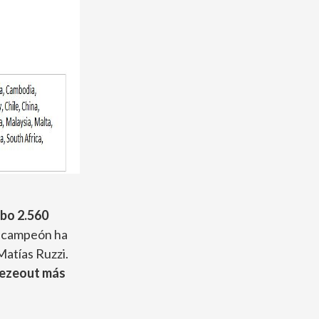
bo 2.560
l campeón ha
Matías Ruzzi.
eezeout más