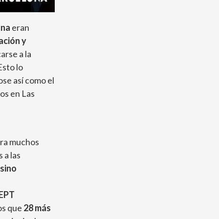
ona
eran
ación y
arse a la
Esto lo
ose así como el
os en Las
para muchos
 a las
sino
EPT
os que
28 más