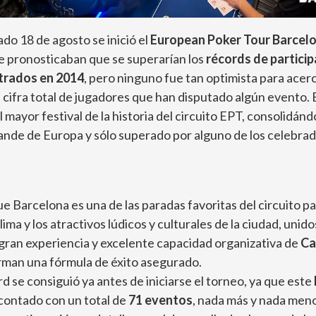
do 18 de agosto se inició el
European Poker Tour Barcel
e pronosticaban que se superarían los
récords de particip
trados en 2014
, pero ninguno fue tan optimista para acerc
cifra total de jugadores que han disputado algún evento. 
 mayor festival de la historia del circuito EPT, consolidánd
nde de Europa y sólo superado por alguno de los celebrad
e Barcelona es una de las paradas favoritas del circuito 
lima y los atractivos lúdicos y culturales de la ciudad, unidos
 gran experiencia y excelente capacidad organizativa de
Ca
orman una fórmula de éxito asegurado.
rd se consiguió ya antes de iniciarse el torneo, ya que este
contado con un total de
71 eventos
, nada más y nada men