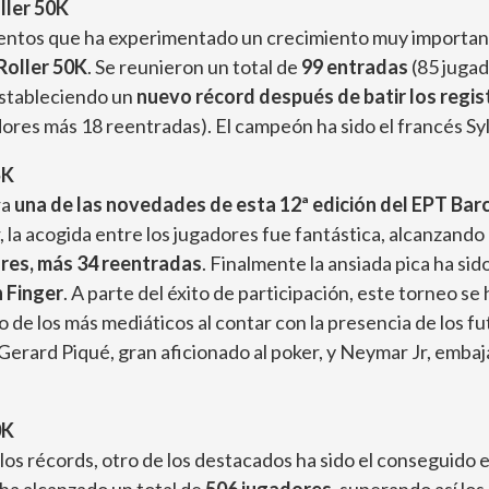
ller 50K
ventos que ha experimentado un crecimiento muy importan
Roller 50K
. Se reunieron un total de
99 entradas
(85 juga
estableciendo un
nuevo récord después de batir los regis
ores más 18 reentradas). El campeón ha sido el francés Syl
5K
ra
una de las novedades de esta 12ª edición del EPT Bar
, la acogida entre los jugadores fue fantástica, alcanzando 
res, más 34 reentradas
. Finalmente la ansiada pica ha sido
 Finger
. A parte del éxito de participación, este torneo se
 de los más mediáticos al contar con la presencia de los fu
erard Piqué, gran aficionado al poker, y Neymar Jr, emba
0K
los récords, otro de los destacados ha sido el conseguido e