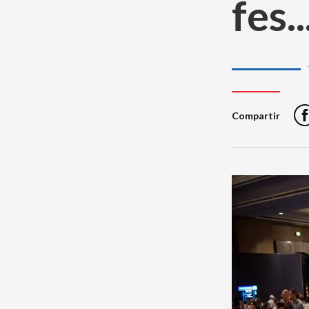
fes..
Compartir